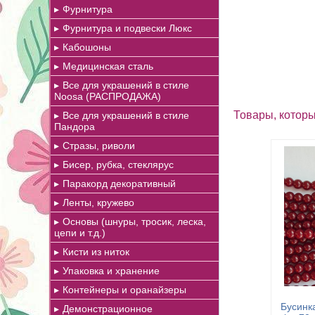
Фурнитура
Фурнитура и подвески Люкс
Кабошоны
Медицинская сталь
Все для украшений в стиле
Noosa (РАСПРОДАЖА)
Товары, которы
Все для украшений в стиле
Пандора
Стразы, риволи
Бисер, рубка, стеклярус
Паракорд декоративный
Ленты, кружево
Основы (шнуры, тросик, леска,
цепи и т.д.)
Кисти из ниток
Упаковка и хранение
Контейнеры и оранайзеры
Бусинка
Демонстрационное