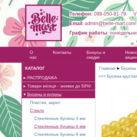
Телефон:
098-050-81-79. Vi
Email
: admin@belle-mart.com
График работы
: понедельни
О
Контакты
Бонусы и
Новос
нас
скидки
акции
КАТАЛОГ
Главная
►
Бусины
<<< Бусина круглая
РАСПРОДАЖА
Товари місяця - знижки до 50%!
Бусины и кулоны
Пластик, акрил
Стекло
Стеклянные бусины 4 мм
Стеклянные бусины 6 мм
Стеклянные бусины 8 мм