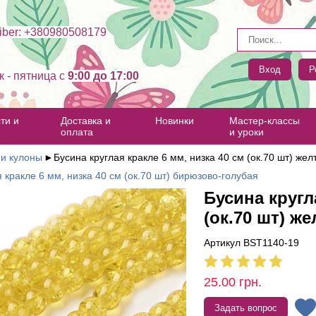
ber: +380980508179
Вход
Р
к - пятница c
9:00 до 17:00
ти и
Доставка и
Новинки
Мастер-классы
оплата
и уроки
 и кулоны
►
Бусина круглая кракле 6 мм, низка 40 см (ок.70 шт) жел
 кракле 6 мм, низка 40 см (ок.70 шт) бирюзово-голубая
Бусина кругл
(ок.70 шт) же
Артикул BST1140-19
25.00
грн.
Задать вопрос