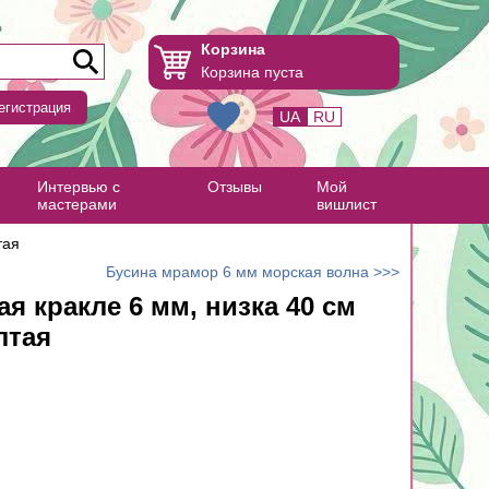
Корзина
Корзина пуста
егистрация
UA
RU
Интервью с
Отзывы
Мой
мастерами
вишлист
тая
Бусина мрамор 6 мм морская волна >>>
ая кракле 6 мм, низка 40 см
лтая