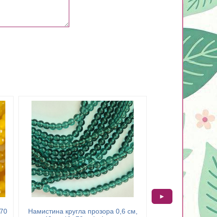
►
 70
Намистина кругла прозора 0,6 см,
Бусина под камень