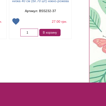
низка 40 см (бл.70 шт) ніжно-рожева
(бл.70 шт) з
Артикул: BSS232-37
Артикул: 
н.
27.00
грн.
В корзину