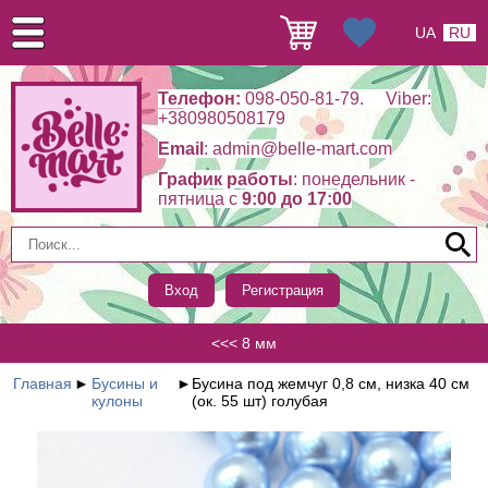
UA
RU
Телефон:
098-050-81-79. Viber:
+380980508179
Email
: admin@belle-mart.com
График работы
: понедельник -
пятница c
9:00 до 17:00
Вход
Регистрация
<<< 8 мм
Главная
►
Бусины и
►
Бусина под жемчуг 0,8 см, низка 40 см
кулоны
(ок. 55 шт) голубая