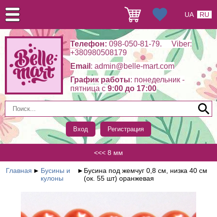
UA
RU
Телефон:
098-050-81-79. Viber:
+380980508179
Email
: admin@belle-mart.com
График работы
: понедельник -
пятница c
9:00 до 17:00
Вход
Регистрация
<<< 8 мм
Главная
►
Бусины и
►
Бусина под жемчуг 0,8 см, низка 40 см
кулоны
(ок. 55 шт) оранжевая