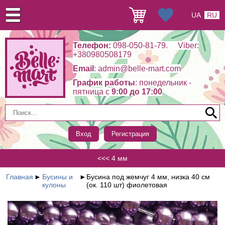
UA
RU
Телефон:
098-050-81-79. Viber:
+380980508179
Email
: admin@belle-mart.com
График работы
: понедельник -
пятница c
9:00 до 17:00
Вход
Регистрация
<<< 4 мм
Главная
►
Бусины и
►
Бусина под жемчуг 4 мм, низка 40 см
кулоны
(ок. 110 шт) фиолетовая