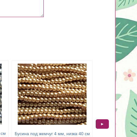
►
 см
Бусина под жемчуг
Бусина под жемчуг 4 мм, низка 40 см