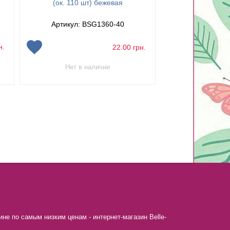
(ок. 110 шт) пе
(ок. 110 шт) бежевая
Артикул: 
Артикул: BSG1360-40
н.
22.00
грн.
Нет в наличии
не по самым низким ценам - интернет-магазин Belle-