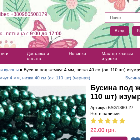
ber: +380980508179
Вход
Р
к - пятница c
9:00 до 17:00
ти и
Доставка и
Новинки
Мастер-классы
оплата
и уроки
 и кулоны
►
Бусина под жемчуг 4 мм, низка 40 см (ок. 110 шт) изум
чуг 4 мм, низка 40 см (ок. 110 шт) (черная)
Бусина
Бусина под ж
110 шт) изум
Артикул BSG1360-27
Нет в наличии
22.00
грн.