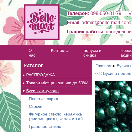
Телефон:
098-050-81-79. Vi
Email
: admin@belle-mart.com
График работы
: понедельни
О
Контакты
Бонусы и
Новос
нас
скидки
акции
КАТАЛОГ
Главная
►
Бусины
<<< Бусина под жем
РАСПРОДАЖА
Товари місяця - знижки до 50%!
Бусины и кулоны
Пластик, акрил
Стекло
Фигурное стекло, керамика
(листья, цветы, капли и т.д.)
Граненое стекло