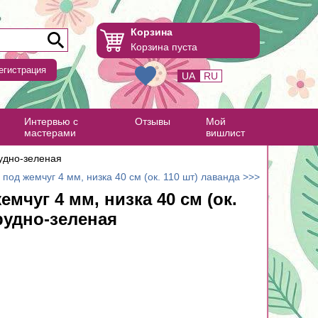
Корзина
Корзина пуста
егистрация
UA
RU
Интервью с
Отзывы
Мой
мастерами
вишлист
рудно-зеленая
 под жемчуг 4 мм, низка 40 см (ок. 110 шт) лаванда >>>
емчуг 4 мм, низка 40 см (ок.
рудно-зеленая