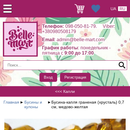
UA
RU
Телефон:
098-050-81-79. Viber:
+380980508179
Email
: admin@belle-mart.com
График работы
: понедельник -
пятница c
9:00 до 17:00
Вход
Регистрация
<<< Капли
Главная
►
Бусины и
►
Бусина-капля граненая (хрусталь) 0,7
кулоны
см, медово-желтая