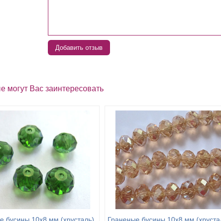
Добавить отзыв
е могут Вас заинтересовать
е бусины 10х8 мм (хрусталь),
Граненые бусины 10х8 мм (хруста