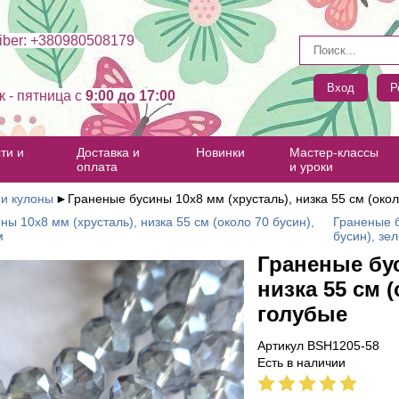
ber: +380980508179
Вход
Р
к - пятница c
9:00 до 17:00
ти и
Доставка и
Новинки
Мастер-классы
оплата
и уроки
 и кулоны
►
Граненые бусины 10х8 мм (хрусталь), низка 55 см (окол
ы 10х8 мм (хрусталь), низка 55 см (около 70 бусин),
Граненые б
м
бусин), зе
Граненые бус
низка 55 см (
голубые
Артикул BSH1205-58
Есть в наличии