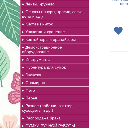
низк
Ленты, кружево
Основы (шнуры, тросик, леска,
цепи и т.д.)
Кисти из ниток
Упаковка и хранение
Контейнеры и оранайзеры
Демонстрационное
оборудование
Инструменты
Фурнитура для сумок
Экокожа
Фоамиран
Фетр
Перья
Разное (пайетки, глиттер,
сухоцветы и др.)
Распродажа брака
СУМКИ РУЧНОЙ РАБОТЫ