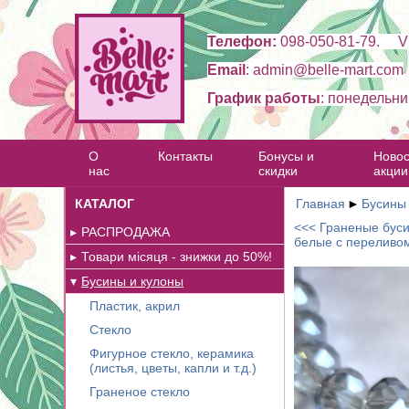
Телефон:
098-050-81-79. Vi
Email
: admin@belle-mart.com
График работы
: понедельни
О
Контакты
Бонусы и
Новос
нас
скидки
акции
КАТАЛОГ
Главная
►
Бусины
<<< Граненые бусин
РАСПРОДАЖА
белые с переливо
Товари місяця - знижки до 50%!
Бусины и кулоны
Пластик, акрил
Стекло
Фигурное стекло, керамика
(листья, цветы, капли и т.д.)
Граненое стекло