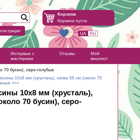
Корзина
Корзина пуста
егистрация
UA
RU
Интервью с
Отзывы
Мой
мастерами
вишлист
о 70 бусин), серо-голубые
усины 10х8 мм (хрусталь), низка 55 см (около 70
леные >>>
ины 10х8 мм (хрусталь),
около 70 бусин), серо-