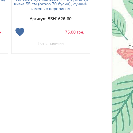
низка 55 см (о
низка 55 см (около 70 бусин), лунный
корич
камень с переливом
Артикул: 
Артикул: BSH1626-60
н.
75.00
грн.
Нет в наличии