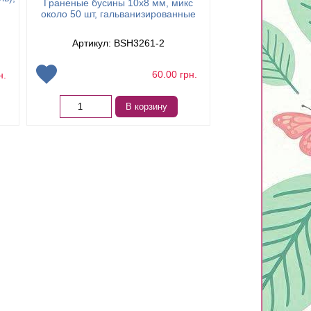
Граненые бусины 10х8 мм, микс
низка 47см (около 
около 50 шт, гальванизированные
роз
Артикул: BSH3261-2
Артикул: 
60.00
грн.
н.
Нет в 
В корзину