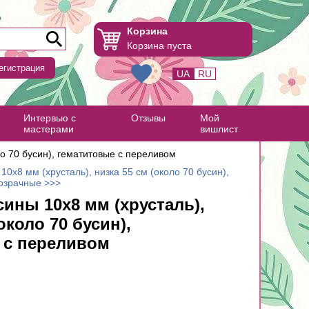
Корзина
Корзина пуста
егистрация
UA
RU
Интервью с
Отзывы
Мой
мастерами
вишлист
ло 70 бусин), гематитовые с переливом
0х8 мм (хрусталь), низка 55 см (около 70 бусин),
озрачные >>>
ины 10х8 мм (хрусталь),
около 70 бусин),
 с переливом