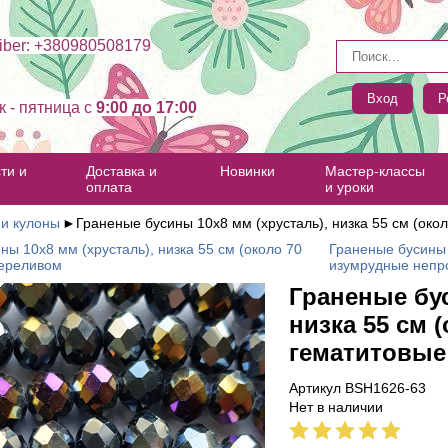
ber: +380980508179
Вход
Р
к - пятница c
9:00 до 17:00
ти и
Доставка и
Новинки
Мастер-классы
оплата
и уроки
 и кулоны
►
Граненые бусины 10х8 мм (хрусталь), низка 55 см (око
ны 10х8 мм (хрусталь), низка 55 см (около 70
Граненые бусины 1
переливом
изумрудные непр
Граненые бус
низка 55 см (
гематитовые
Артикул BSH1626-63
Нет в наличии