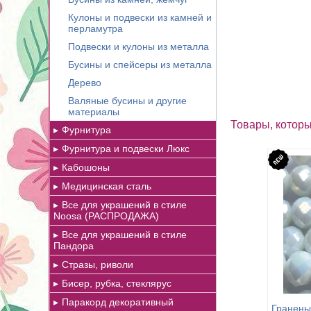
Кулоны и подвески из камней и
перламутра
Подвески и кулоны из металла
Бусины и спейсеры из металла
Дерево
Валяные бусины и другие
материалы
Товары, которы
Фурнитура
Фурнитура и подвески Люкс
Кабошоны
Медицинская сталь
Все для украшений в стиле
Noosa (РАСПРОДАЖА)
Все для украшений в стиле
Пандора
Стразы, риволи
Бисер, рубка, стеклярус
Паракорд декоративный
Гранены