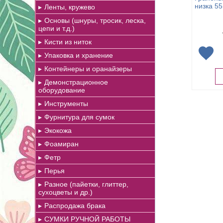
низка 55
Ленты, кружево
Основы (шнуры, тросик, леска,
цепи и т.д.)
Кисти из ниток
Упаковка и хранение
Контейнеры и оранайзеры
Демонстрационное
оборудование
Инструменты
Фурнитура для сумок
Экокожа
Фоамиран
Фетр
Перья
Разное (пайетки, глиттер,
сухоцветы и др.)
Распродажа брака
СУМКИ РУЧНОЙ РАБОТЫ