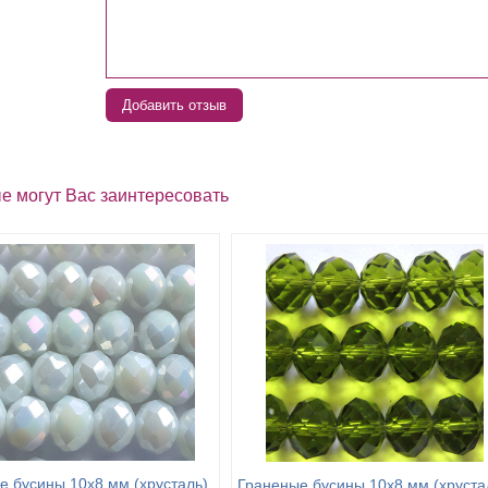
Добавить отзыв
е могут Вас заинтересовать
е бусины 10х8 мм (хрусталь),
Граненые бусины 10х8 мм (хруста