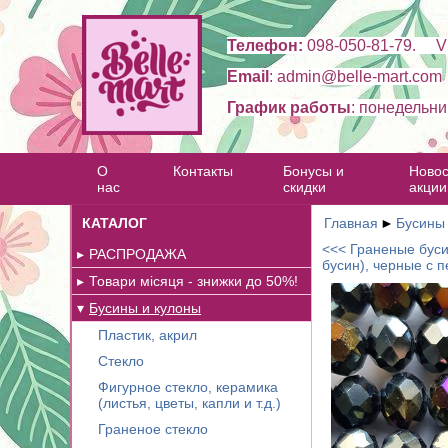
Телефон:
098-050-81-79. Vi
Email
: admin@belle-mart.com
График работы
: понедельни
О
Контакты
Бонусы и
Новос
нас
скидки
акции
КАТАЛОГ
Главная
►
Бусины
<<< Граненые буси
РАСПРОДАЖА
бусин), черные с 
Товари місяця - знижки до 50%!
Бусины и кулоны
Пластик, акрил
Стекло
Фигурное стекло, керамика
(листья, цветы, капли и т.д.)
Граненое стекло