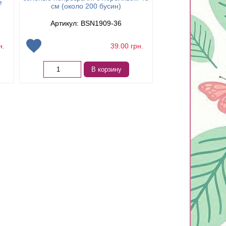
е
низка 29 см (окол
см (около 200 бусин)
Артикул: BSN1909-36
Артикул: B
н.
39.00
грн.
Нет в 
В корзину