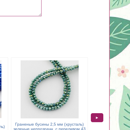
►
Граненые бусины 2,5 мм (хрусталь)
ль)
Граненые бусины 
зеленые непрозрачн. с переливом 43