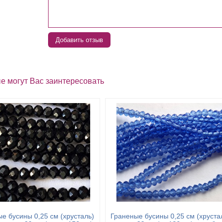
Добавить отзыв
е могут Вас заинтересовать
е бусины 0,25 см (хрусталь)
Граненые бусины 0,25 см (хруста