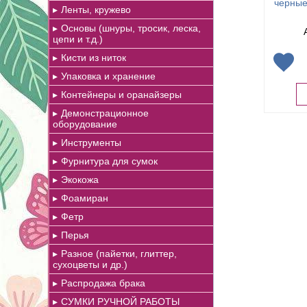
черные
Ленты, кружево
Основы (шнуры, тросик, леска,
цепи и т.д.)
Кисти из ниток
Упаковка и хранение
Контейнеры и оранайзеры
Демонстрационное
оборудование
Инструменты
Фурнитура для сумок
Экокожа
Фоамиран
Фетр
Перья
Разное (пайетки, глиттер,
сухоцветы и др.)
Распродажа брака
СУМКИ РУЧНОЙ РАБОТЫ