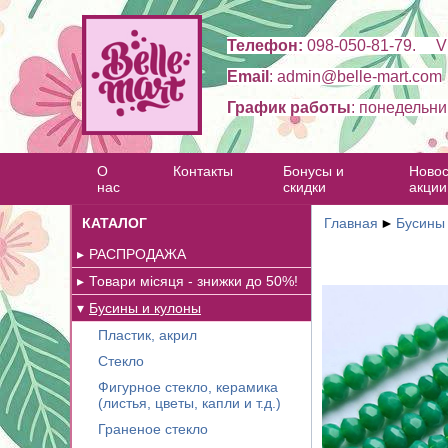
Телефон:
098-050-81-79. Vi
Email
: admin@belle-mart.com
График работы
: понедельни
О
Контакты
Бонусы и
Новос
нас
скидки
акции
КАТАЛОГ
Главная
►
Бусины
РАСПРОДАЖА
Товари місяця - знижки до 50%!
Бусины и кулоны
Пластик, акрил
Стекло
Фигурное стекло, керамика
(листья, цветы, капли и т.д.)
Граненое стекло