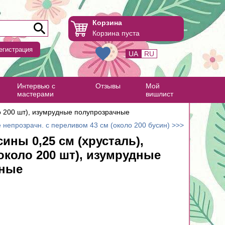
Корзина
Корзина пуста
егистрация
UA
RU
Интервью с
Отзывы
Мой
мастерами
вишлист
ло 200 шт), изумрудные полупрозрачные
 непрозрачн. с переливом 43 см (около 200 бусин) >>>
ины 0,25 см (хрусталь),
(около 200 шт), изумрудные
чные