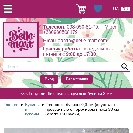
UA
RU
Телефон:
098-050-81-79. Viber:
+380980508179
Email
: admin@belle-mart.com
График работы
: понедельник -
пятница c
9:00 до 17:00
Вход
Регистрация
<<< Рондели, биконусы и круглые бусины 3 мм
Главная
►
Бусины
►
Граненые бусины 0,3 см (хрусталь)
и
прозрачные с переливом низка 38 см
кулоны
(около 150 бусин)