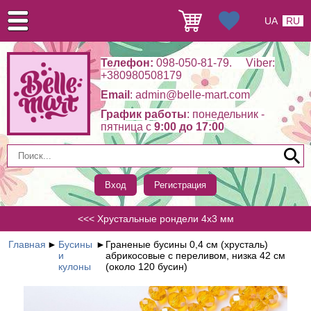
UA
RU
Телефон:
098-050-81-79. Viber:
+380980508179
Email
: admin@belle-mart.com
График работы
: понедельник -
пятница c
9:00 до 17:00
Вход
Регистрация
<<< Хрустальные рондели 4х3 мм
Главная
►
Бусины
►
Граненые бусины 0,4 см (хрусталь)
и
абрикосовые с переливом, низка 42 см
кулоны
(около 120 бусин)