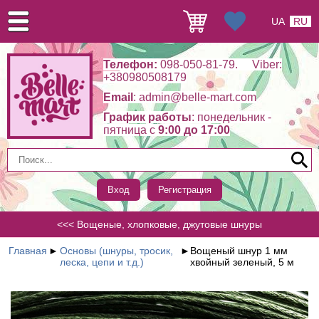
UA
RU
Телефон:
098-050-81-79. Viber:
+380980508179
Email
: admin@belle-mart.com
График работы
: понедельник -
пятница c
9:00 до 17:00
Вход
Регистрация
<<< Вощеные, хлопковые, джутовые шнуры
Главная
►
Основы (шнуры, тросик,
►
Вощеный шнур 1 мм
леска, цепи и т.д.)
хвойный зеленый, 5 м