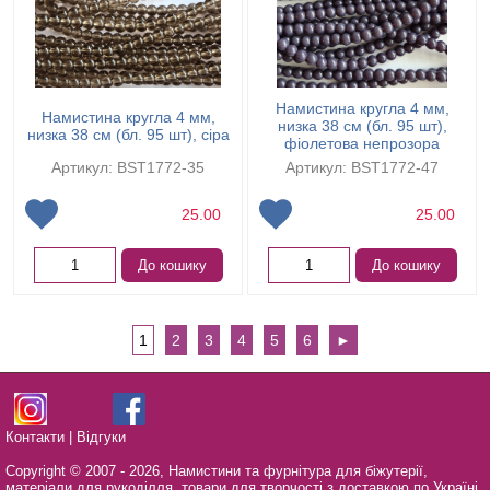
Намистина кругла 4 мм,
Намистина кругла 4 мм,
низка 38 см (бл. 95 шт),
низка 38 см (бл. 95 шт), сіра
фіолетова непрозора
Артикул: BST1772-35
Артикул: BST1772-47
25.00
25.00
До кошику
До кошику
1
2
3
4
5
6
►
Контакти
|
Відгуки
Copyright © 2007 - 2026,
Намистини та фурнітура для біжутерії,
матеріали для рукоділля, товари для творчості з доставкою по Україні