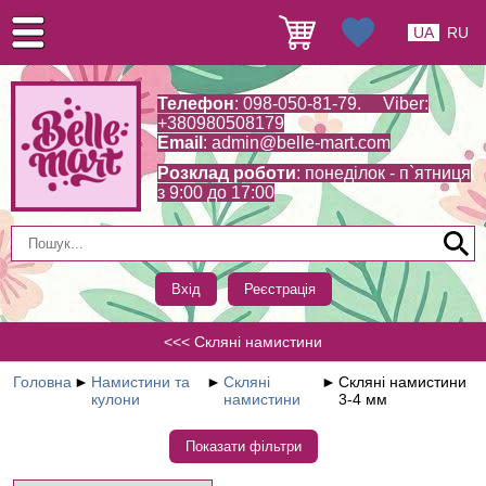
UA
RU
Телефон
: 098-050-81-79. Viber:
+380980508179
Email
:
admin@belle-mart.com
Розклад роботи
: понеділок - п`ятниця
з 9:00 до 17:00
Вхід
Реєстрація
<<< Скляні намистини
Головна
►
Намистини та
►
Скляні
►
Скляні намистини
кулони
намистини
3-4 мм
Показати фільтри