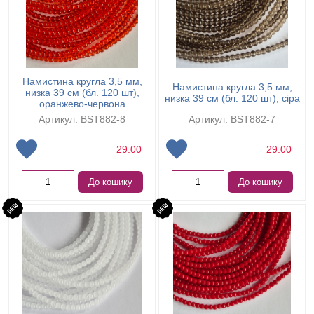
Намистина кругла 3,5 мм,
Намистина кругла 3,5 мм,
низка 39 см (бл. 120 шт),
низка 39 см (бл. 120 шт), сіра
оранжево-червона
Артикул: BST882-8
Артикул: BST882-7
29.00
29.00
До кошику
До кошику