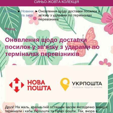
СИНЬО-ЖОВТА КОЛЕКЦІЯ
Головна
►
Новини
►
Оновлення щодо доставки посилок у
та акції
зв'язку з ударами по терміналах
перевізників
Назад
Оновлення щодо доставки
посилок у зв'язку з ударами по
терміналах перевізників
Друзі! На жаль, країна-гній останнім часом методично знищує
термінали і хаби Укрпошти та Нової пошти. Так, вчора в