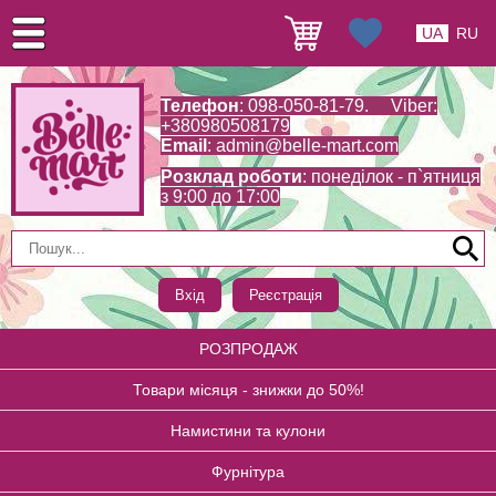
UA
RU
Телефон
: 098-050-81-79. Viber:
+380980508179
Email
:
admin@belle-mart.com
Розклад роботи
: понеділок - п`ятниця
з 9:00 до 17:00
Вхід
Реєстрація
РОЗПРОДАЖ
Товари місяця - знижки до 50%!
Намистини та кулони
Фурнітура