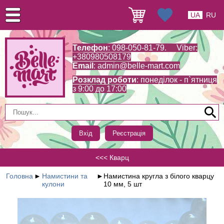
UA
RU
Телефон
: 098-050-81-79. Viber:
+380980508179
Email
:
admin@belle-mart.com
Розклад роботи
: понеділок - п`ятниця
з 9:00 до 17:00
Вхід
Реєстрація
<<< Кварц
Головна
►
Намистини та
►
Намистина кругла з білого кварцу
кулони
10 мм, 5 шт