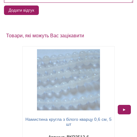
Додати відгук
Товари, які можуть Вас зацікавити
►
Намистина кругла з білого кварцу 0,6 см, 5
Бусина к
шт
Артикул: BKR2512-6