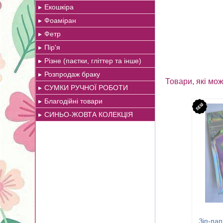
Екошкіра
Фоаміран
Фетр
Пір'я
Різне (паєтки, гліттер та інше)
Розпродаж браку
Товари, які мож
СУМКИ РУЧНОЇ РОБОТИ
Благодійні товари
СИНЬО-ЖОВТА КОЛЕКЦІЯ
Зіп-пап