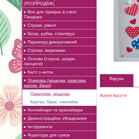
(РОЗПРОДАЖ)
Все для прикрас в стилі
Пандора
Стрази, ріволі
Бісер, рубка, стеклярус
Паракорд декоративний
Стрічки, мереживо
Основи (струна, шнури,
ланцюги)
Кисті з ниток
Відгуки
Упаковка (мішечки, пакетики,
картки, бірки)
Пакектики, мішечки
Відгуки відсутні
Картки, бірки, наклейки
Контейнери та оранайзери
Демонстраційне обладнання
Інструменти
Фурнітура для сумок