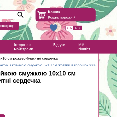
Кошик
Кошик порожній
еєстрація
UA
RU
Інтерв'ю з
Відгуки
Мій
майстрами
вішліст
х10 см рожево-блакитні сердечка
кетик з клейкою смужкою 5х10 см жовтий в горошок >>>
ейкою смужкою 10х10 см
тні сердечка