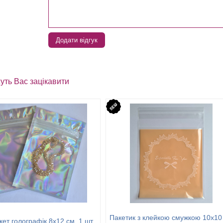
Додати відгук
уть Вас зацікавити
Пакетик з клейкою смужкою 10х10
кет голографік 8х12 см, 1 шт