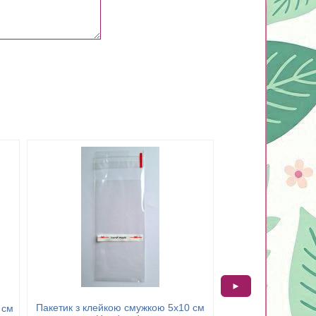
►
Пакетик з клейкою смужкою 5х10 см
 см
Пакетик з клейкою