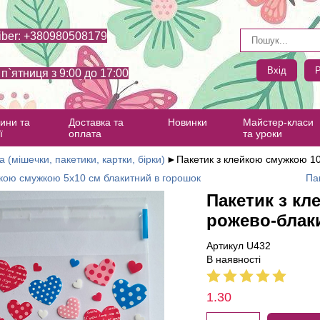
iber: +380980508179
Вхід
Р
- п`ятниця з 9:00 до 17:00
ини та
Доставка та
Новинки
Майстер-класи
ї
оплата
та уроки
а (мішечки, пакетики, картки, бірки)
►
Пакетик з клейкою смужкою 10
йкою смужкою 5х10 см блакитний в горошок
Па
Пакетик з кл
рожево-блаки
Артикул U432
В наявності
1.30