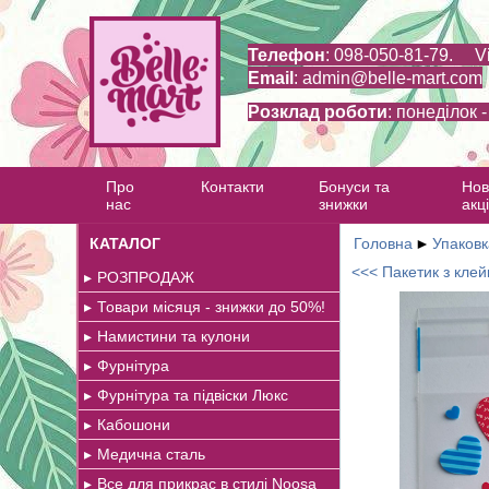
Телефон
: 098-050-81-79. V
Email
:
admin@belle-mart.com
Розклад роботи
: понеділок 
Про
Контакти
Бонуси та
Нов
нас
знижки
акці
КАТАЛОГ
Головна
►
Упаковк
<<< Пакетик з кле
РОЗПРОДАЖ
Товари місяця - знижки до 50%!
Намистини та кулони
Фурнітура
Фурнітура та підвіски Люкс
Кабошони
Медична сталь
Все для прикрас в стилі Noosa