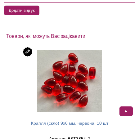
Додати відгук
Товари, які можуть Вас зацікавити
►
Крапля (скло) 9х6 мм, червона, 10 шт
Крап
Артикул: BST3854-2