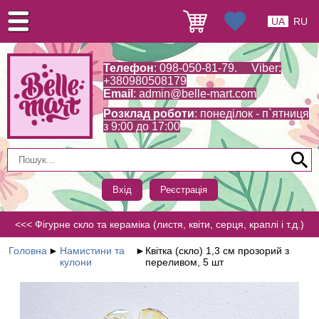
UA
RU
Телефон
: 098-050-81-79. Viber:
+380980508179
Email
:
admin@belle-mart.com
Розклад роботи
: понеділок - п`ятниця
з 9:00 до 17:00
Вхід
Реєстрація
<<< Фігурне скло та кераміка (листя, квіти, серця, краплі і т.д.)
Головна
►
Намистини та
►
Квітка (скло) 1,3 см прозорий з
кулони
переливом, 5 шт