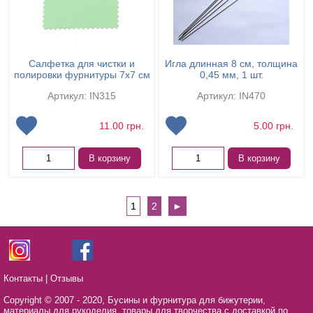
Салфетка для чистки и
Игла длинная 8 см, толщина
полировки фурнитуры 7х7 см
0,45 мм, 1 шт.
Артикул: IN315
Артикул: IN470
11.00
грн.
5.00
грн.
В корзину
В корзину
1
2
►
Контакты
|
Отзывы
Copyright © 2007 - 2020,
Бусины и фурнитура для бижутерии,
материалы для рукоделия, товары для творчества с доставкой по