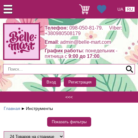
UA
RU
Телефон:
098-050-81-79. Viber:
+380980508179
Email
: admin@belle-mart.com
График работы
: понедельник -
пятница c
9:00 до 17:00
Вход
Регистрация
<<<
Главная
►
Инструменты
Показать фильтры