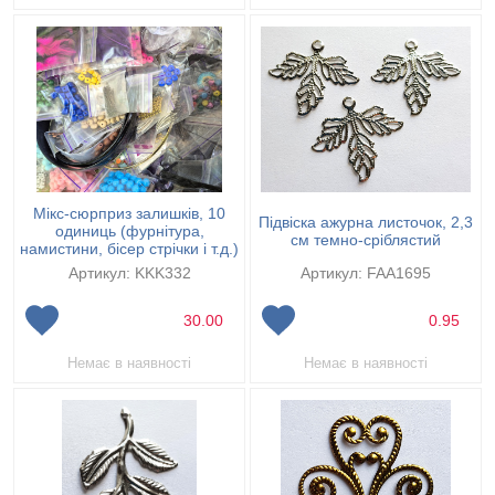
Мікс-сюрприз залишків, 10
Підвіска ажурна листочок, 2,3
одиниць (фурнітура,
см темно-сріблястий
намистини, бісер стрічки і т.д.)
Артикул: KKK332
Артикул: FAA1695
30.00
0.95
Немає в наявності
Немає в наявності