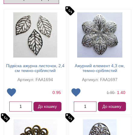
Підвіска ажурна листочок, 2,4
Ажурний елемент 4,3 см,
см темно-сріблястий
темно-сріблястий
Артикул: FAA1694
Артикул: FAA1697
0.95
1.40
1.90
До кошику
До кошику