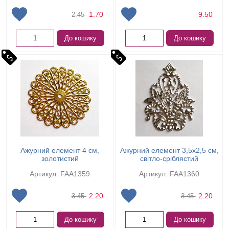
1.70
9.50
2.45
До кошику
До кошику
Ажурний елемент 4 см,
Ажурний елемент 3,5х2,5 см,
золотистий
світло-сріблястий
Артикул: FAA1359
Артикул: FAA1360
2.20
2.20
3.45
3.45
До кошику
До кошику