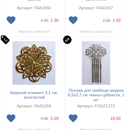
Артикул: FAA1550
Артикул: FAA1557
1.30
1.50
1.95
2.35
Немає в наявності
Немає в наявності
Основа для гребінця ажурна
Ажурний елемент 4,1 см,
6,5х3,7 см темно-срібляста, 1
золотистий
шт.
Артикул: FAA1558
Артикул: FOSZ1372
2.20
10.50
3.45
Немає в наявності
Немає в наявності