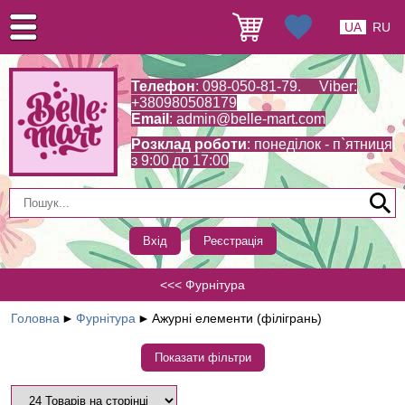
UA
RU
Телефон
: 098-050-81-79. Viber:
+380980508179
Email
:
admin@belle-mart.com
Розклад роботи
: понеділок - п`ятниця
з 9:00 до 17:00
Вхід
Реєстрація
<<< Фурнітура
Головна
►
Фурнітура
►
Ажурні елементи (філігрань)
Показати фільтри