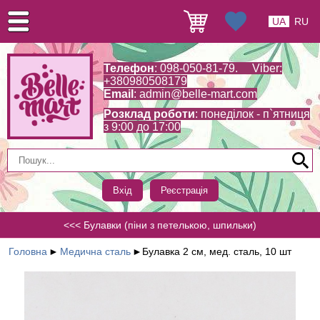
UA
RU
Телефон
: 098-050-81-79. Viber:
+380980508179
Email
:
admin@belle-mart.com
Розклад роботи
: понеділок - п`ятниця
з 9:00 до 17:00
Вхід
Реєстрація
<<< Булавки (піни з петелькою, шпильки)
Головна
►
Медична сталь
►
Булавка 2 см, мед. сталь, 10 шт