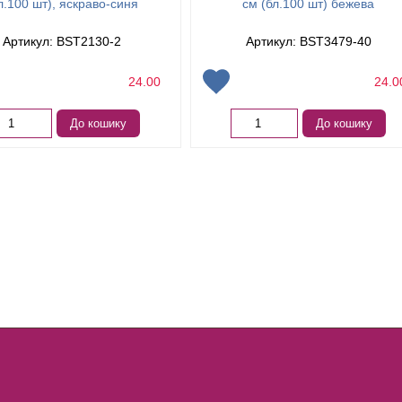
л.100 шт), яскраво-синя
см (бл.100 шт) бежева
Артикул: BST2130-2
Артикул: BST3479-40
24.00
24.
До кошику
До кошику