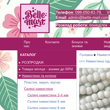
Телефон
: 098-050-81-79. V
Email
:
admin@belle-mart.com
Розклад роботи
: понеділок 
Про
Контакти
Бонуси та
Нов
нас
знижки
акці
КАТАЛОГ
Головна
►
Намисти
<<< Намистина під 
РОЗПРОДАЖ
Товари місяця - знижки до 50%!
Намистини та кулони
Пластик, акрил, каучук
Скляні намистини
Скляні намистини 3-4 мм
Скляні намистини 6 мм
Скляні намистини 8 мм