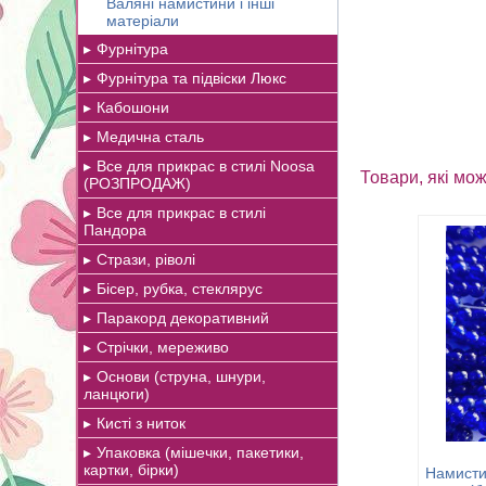
Валяні намистини і інші
матеріали
Фурнітура
Фурнітура та підвіски Люкс
Кабошони
Медична сталь
Все для прикрас в стилі Noosa
Товари, які мож
(РОЗПРОДАЖ)
Все для прикрас в стилі
Пандора
Стрази, ріволі
Бісер, рубка, стеклярус
Паракорд декоративний
Стрічки, мереживо
Основи (струна, шнури,
ланцюги)
Кисті з ниток
Упаковка (мішечки, пакетики,
картки, бірки)
Намистин