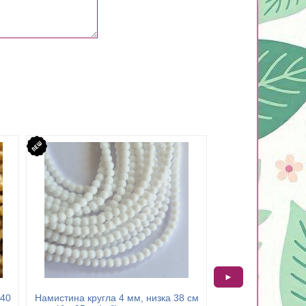
►
 40
Намистина кругла 4 мм, низка 38 см
Намистина кругла 3