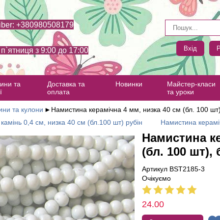
iber: +380980508179
Вхід
Р
- п`ятниця з 9:00 до 17:00
ини та
Доставка та
Новинки
Майстер-класи
ї
оплата
та уроки
ни та кулони
►
Намистина керамічна 4 мм, низка 40 см (бл. 100 шт)
камінь 0,4 см, низка 40 см (бл.100 шт) рубін
Намистина кераміч
Намистина ке
(бл. 100 шт), 
Артикул BST2185-3
Очікуємо
24.00