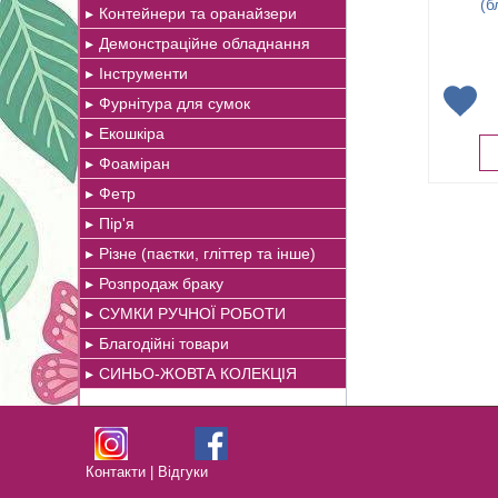
(б
Контейнери та оранайзери
Демонстраційне обладнання
Інструменти
Фурнітура для сумок
Екошкіра
Фоаміран
Фетр
Пір'я
Різне (паєтки, гліттер та інше)
Розпродаж браку
СУМКИ РУЧНОЇ РОБОТИ
Благодійні товари
СИНЬО-ЖОВТА КОЛЕКЦІЯ
Контакти
|
Відгуки