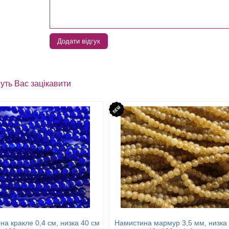
Додати відгук
уть Вас зацікавити
а кракле 0,4 см, низка 40 см
Намистина мармур 3,5 мм, низка