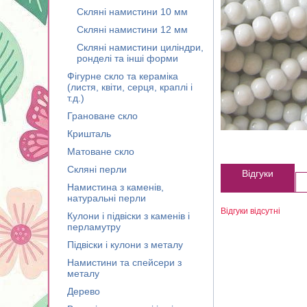
Скляні намистини 10 мм
Скляні намистини 12 мм
Скляні намистини циліндри,
ронделі та інші форми
Фігурне скло та кераміка
(листя, квіти, серця, краплі і
т.д.)
Грановане скло
Кришталь
Матоване скло
Скляні перли
Відгуки
Намистина з каменів,
натуральні перли
Відгуки відсутні
Кулони і підвіски з каменів і
перламутру
Підвіски і кулони з металу
Намистини та спейсери з
металу
Дерево