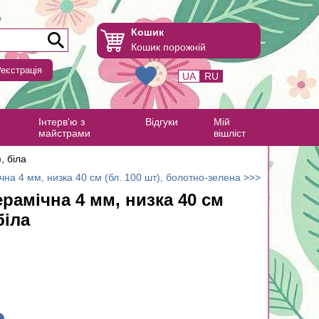
Кошик
Кошик порожній
еєстрація
UA
RU
Інтерв'ю з
Відгуки
Мій
майстрами
вішліст
, біла
на 4 мм, низка 40 см (бл. 100 шт), болотно-зелена >>>
рамічна 4 мм, низка 40 см
біла