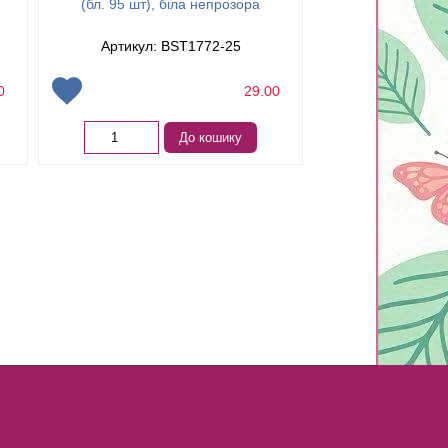
(бл. 95 шт), біла непрозора
(бл. 120 шт),
Артикул: BST1772-25
Артикул: 
00
29.00
До кошику