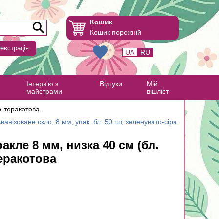
Кошик
Кошик порожній
еєстрація
UA
RU
Інтерв'ю з
Відгуки
Мій
майстрами
вішліст
о-теракотова
ванізоване скло, 8 мм, упак. бл. 50 шт, зеленувато-сіра
акле 8 мм, низка 40 см (бл.
теракотова