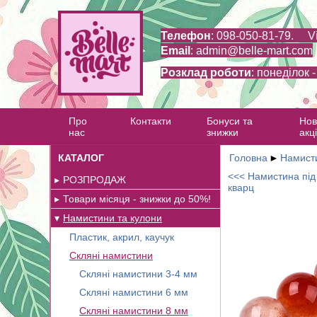
Телефон
: 098-050-81-79. V
Email
:
admin@belle-mart.com
Розклад роботи
: понеділок 
Про
Контакти
Бонуси та
Нов
нас
знижки
акці
КАТАЛОГ
Головна
►
Намисти
<<< Намистина під 
РОЗПРОДАЖ
кварц
Товари місяця - знижки до 50%!
Намистини та кулони
Пластик, акрил, каучук
Скляні намистини
Скляні намистини 3-4 мм
Скляні намистини 6 мм
Скляні намистини 8 мм