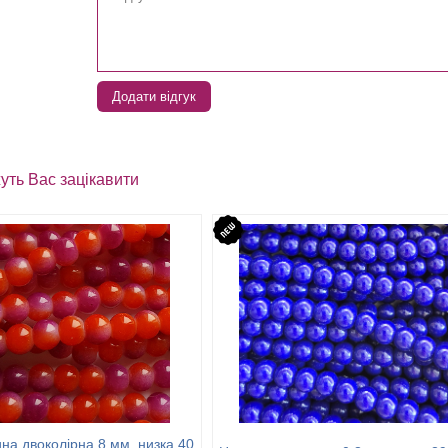
Додати відгук
уть Вас зацікавити
на двоколірна 8 мм, низка 40