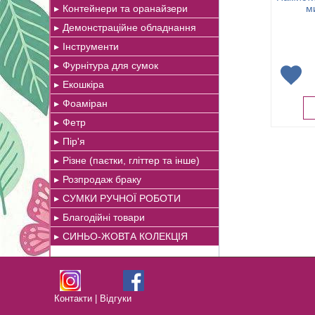
Контейнери та оранайзери
м
Демонстраційне обладнання
Інструменти
Фурнітура для сумок
Екошкіра
Фоаміран
Фетр
Пір'я
Різне (паєтки, гліттер та інше)
Розпродаж браку
СУМКИ РУЧНОЇ РОБОТИ
Благодійні товари
СИНЬО-ЖОВТА КОЛЕКЦІЯ
Контакти
|
Відгуки