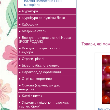
Валяні намистини і інші
матеріали
Фурнітура
Фурнітура та підвіски Люкс
Кабошони
Медична сталь
Все для прикрас в стилі Noosa
(РОЗПРОДАЖ)
Товари, які мож
Все для прикрас в стилі
Пандора
Стрази, ріволі
Бісер, рубка, стеклярус
Паракорд декоративний
Стрічки, мереживо
Основи (струна, шнури,
ланцюги)
Кисті з ниток
Упаковка (мішечки, пакетики,
картки, бірки)
Намисти