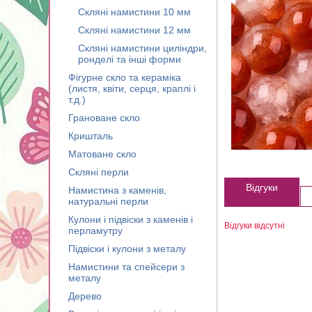
Скляні намистини 10 мм
Скляні намистини 12 мм
Скляні намистини циліндри,
ронделі та інші форми
Фігурне скло та кераміка
(листя, квіти, серця, краплі і
т.д.)
Грановане скло
Кришталь
Матоване скло
Скляні перли
Відгуки
Намистина з каменів,
натуральні перли
Кулони і підвіски з каменів і
Відгуки відсутні
перламутру
Підвіски і кулони з металу
Намистини та спейсери з
металу
Дерево