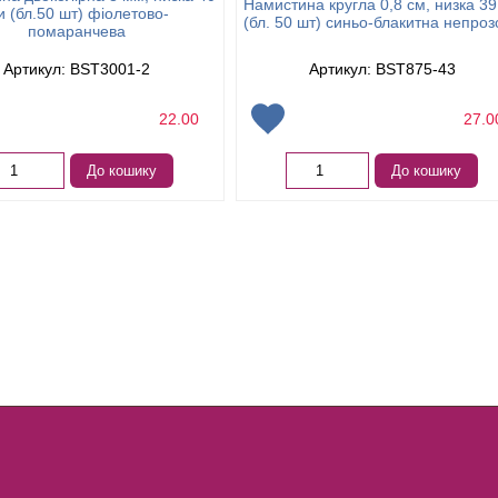
Намистина кругла 0,8 см, низка 39
и (бл.50 шт) фіолетово-
(бл. 50 шт) синьо-блакитна непро
помаранчева
Артикул: BST3001-2
Артикул: BST875-43
22.00
27.
До кошику
До кошику