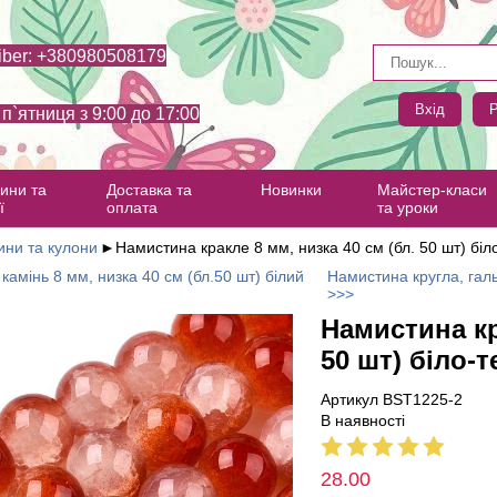
iber: +380980508179
Вхід
Р
- п`ятниця з 9:00 до 17:00
ини та
Доставка та
Новинки
Майстер-класи
ї
оплата
та уроки
ни та кулони
►
Намистина кракле 8 мм, низка 40 см (бл. 50 шт) біл
камінь 8 мм, низка 40 см (бл.50 шт) білий
Намистина кругла, галь
>>>
Намистина кр
50 шт) біло-
Артикул BST1225-2
В наявності
28.00