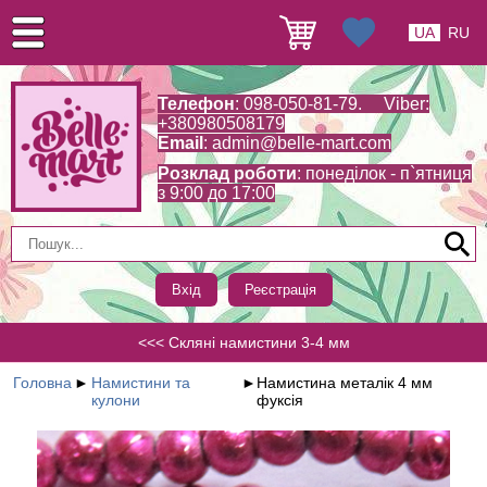
UA
RU
Телефон
: 098-050-81-79. Viber:
+380980508179
Email
:
admin@belle-mart.com
Розклад роботи
: понеділок - п`ятниця
з 9:00 до 17:00
Вхід
Реєстрація
<<< Скляні намистини 3-4 мм
Головна
►
Намистини та
►
Намистина металік 4 мм
кулони
фуксія