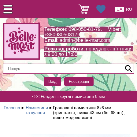
UA
RU
Телефон
: 098-050-81-79. Viber:
+380980508179
Email
:
admin@belle-mart.com
Розклад роботи
: понеділок - п`ятниця
з 9:00 до 17:00
Вхід
Реєстрація
<<< Ронделі і круглі намистини 8 мм
Головна
►
Намистини
►
Грановані намистини 8х6 мм
та кулони
(кришталь), низка 43 см (бл. 68 шт),
ніжно-медово-жовті