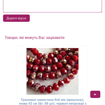
Додати відгук
Товари, які можуть Вас зацікавити
►
Грановані намистини 8х6 мм (кришталь),
Гранов
низка 43 см (бл. 68 шт), червоні непрозорі з
низка