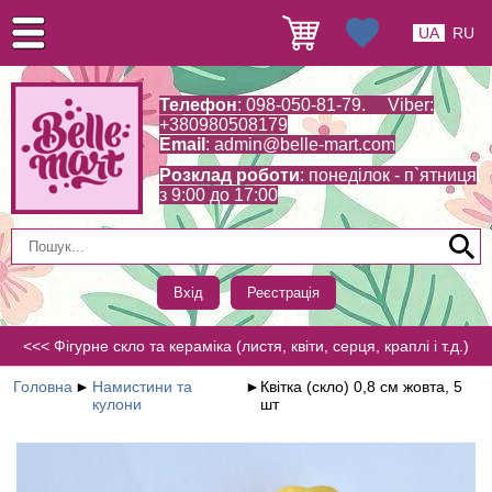
UA
RU
Телефон
: 098-050-81-79. Viber:
+380980508179
Email
:
admin@belle-mart.com
Розклад роботи
: понеділок - п`ятниця
з 9:00 до 17:00
Вхід
Реєстрація
<<< Фігурне скло та кераміка (листя, квіти, серця, краплі і т.д.)
Головна
►
Намистини та
►
Квітка (скло) 0,8 см жовта, 5
кулони
шт