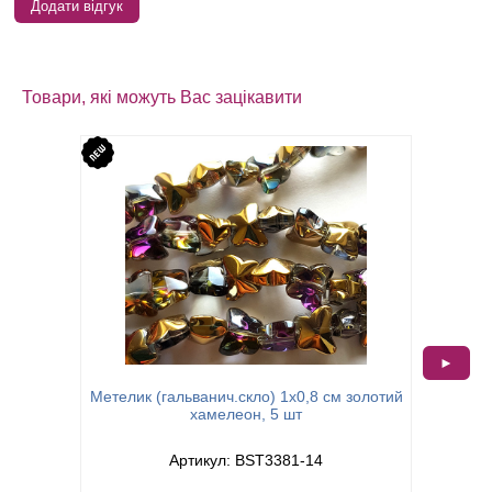
Додати відгук
Товари, які можуть Вас зацікавити
►
Метелик (гальванич.скло) 1х0,8 см золотий
Намист
хамелеон, 5 шт
Артикул: BST3381-14