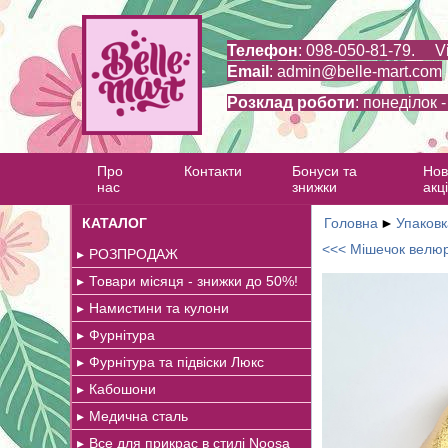
Телефон
: 098-050-81-79. V
Email
:
admin@belle-mart.com
Розклад роботи
: понеділок 
Про
Контакти
Бонуси та
Нов
нас
знижки
акці
КАТАЛОГ
Головна
►
Упаковк
<<< Мішечок велю
РОЗПРОДАЖ
Товари місяця - знижки до 50%!
Намистини та кулони
Фурнітура
Фурнітура та підвіски Люкс
Кабошони
Медична сталь
Все для прикрас в стилі Noosa