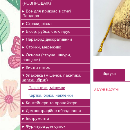
(РОЗПРОДАЖ)
Все для прикрас в стилі
Пандора
Стрази, ріволі
Бісер, рубка, стеклярус
Паракорд декоративний
Стрічки, мереживо
Основи (струна, шнури,
ланцюги)
Кисті з ниток
Відгуки
Упаковка (мішечки, пакетики,
картки, бірки)
Пакектики, мішечки
Відгуки відсутні
Картки, бірки, наклейки
Контейнери та оранайзери
Демонстраційне обладнання
Інструменти
Фурнітура для сумок