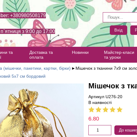
iber: +380980508179
Вхід
Р
- п`ятниця з 9:00 до 17:00
ини та
Доставка та
Новинки
Майстер-класи
ї
оплата
та уроки
а (мішечки, пакетики, картки, бірки)
►
Мішечок з тканини 7х9 см зол
ровий 5х7 см бордовий
Мішечок з тк
Артикул U276-20
В наявності
6.80
До кошик