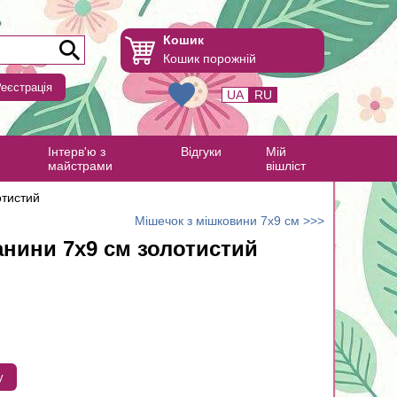
Кошик
Кошик порожній
еєстрація
UA
RU
Інтерв'ю з
Відгуки
Мій
майстрами
вішліст
отистий
Мішечок з мішковини 7х9 см >>>
анини 7х9 см золотистий
у