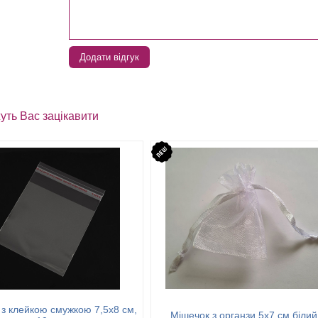
Додати відгук
уть Вас зацікавити
 з клейкою смужкою 7,5х8 см,
Мішечок з органзи 5х7 см білий