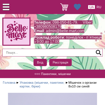
UA
RU
Телефон
: 098-050-81-79. Viber:
+380980508179
Email
:
admin@belle-mart.com
Розклад роботи
: понеділок - п`ятниця
з 9:00 до 17:00
Вхід
Реєстрація
<<< Пакектики, мішечки
Головна
►
Упаковка (мішечки, пакетики,
►
Мішечок з органзи
картки, бірки)
8х10 см синій