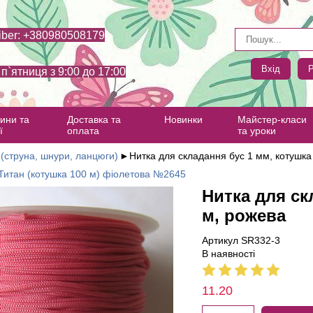
iber: +380980508179
Вхід
Р
- п`ятниця з 9:00 до 17:00
ини та
Доставка та
Новинки
Майстер-класи
ї
оплата
та уроки
(струна, шнури, ланцюги)
►
Нитка для складання бус 1 мм, котушка
 Титан (котушка 100 м) фіолетова №2645
Нитка для ск
м, рожева
Артикул SR332-3
В наявності
11.20