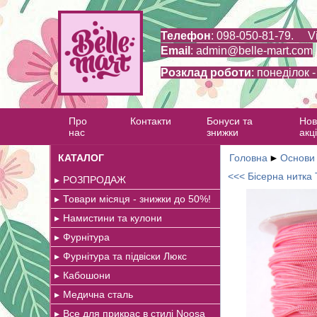
Телефон
: 098-050-81-79. V
Email
:
admin@belle-mart.com
Розклад роботи
: понеділок 
Про
Контакти
Бонуси та
Нов
нас
знижки
акці
КАТАЛОГ
Головна
►
Основи 
<<< Бісерна нитка
РОЗПРОДАЖ
Товари місяця - знижки до 50%!
Намистини та кулони
Фурнітура
Фурнітура та підвіски Люкс
Кабошони
Медична сталь
Все для прикрас в стилі Noosa