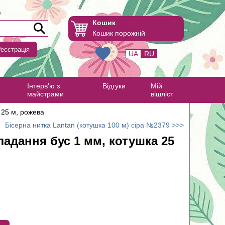
Кошик
Кошик порожній
еєстрація
UA
RU
Інтерв'ю з
Відгуки
Мій
майстрами
вішліст
 25 м, рожева
Бісерна нитка Lantan (котушка 100 м) сіра №2379 >>>
ладання бус 1 мм, котушка 25