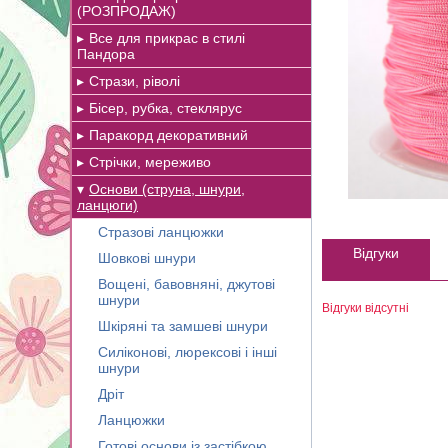
(РОЗПРОДАЖ)
Все для прикрас в стилі
Пандора
Стрази, ріволі
Бісер, рубка, стеклярус
Паракорд декоративний
Стрічки, мереживо
Основи (струна, шнури,
ланцюги)
Стразові ланцюжки
Відгуки
Шовкові шнури
Вощені, бавовняні, джутові
шнури
Відгуки відсутні
Шкіряні та замшеві шнури
Силіконові, люрексові і інші
шнури
Дріт
Ланцюжки
Готові основи із застібкою