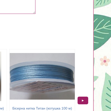
►
 м)
Бісерна нитка Титан (котушка 100 м)
Бісерна нитка Тит