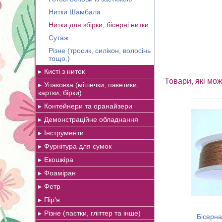
Нитки Шамбала
Нитки для збірки, бісерні нитки
Сутаж
Різне (тросик, силікон, волосінь
тощо.)
Кисті з ниток
Товари, які мож
Упаковка (мішечки, пакетики,
картки, бірки)
Контейнери та оранайзери
Демонстраційне обладнання
Інструменти
Фурнітура для сумок
Екошкіра
Фоаміран
Фетр
Пір'я
Різне (паєтки, гліттер та інше)
Бісерна