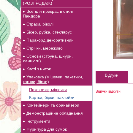
(РОЗПРОДАЖ)
Все для прикрас в стилі
Пандора
Стрази, ріволі
Бісер, рубка, стеклярус
Паракорд декоративний
Стрічки, мереживо
Основи (струна, шнури,
ланцюги)
Кисті з ниток
Відгуки
Упаковка (мішечки, пакетики,
картки, бірки)
Пакектики, мішечки
Відгуки відсутні
Картки, бірки, наклейки
Контейнери та оранайзери
Демонстраційне обладнання
Інструменти
Фурнітура для сумок