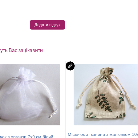
Додати відгук
уть Вас зацікавити
Мішечок з тканини з малюнком 10
чок з органзи 7х9 см білий