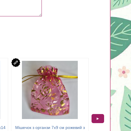
►
х14
Мішечок з органзи 7х9 см рожевий з
Мішечок з органз