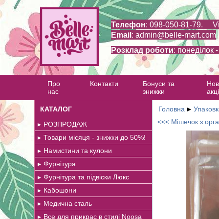
Телефон
: 098-050-81-79. V
Email
:
admin@belle-mart.com
Розклад роботи
: понеділок 
Про
Контакти
Бонуси та
Нов
нас
знижки
акці
КАТАЛОГ
Головна
►
Упаковк
<<< Мішечок з орг
РОЗПРОДАЖ
Товари місяця - знижки до 50%!
Намистини та кулони
Фурнітура
Фурнітура та підвіски Люкс
Кабошони
Медична сталь
Все для прикрас в стилі Noosa