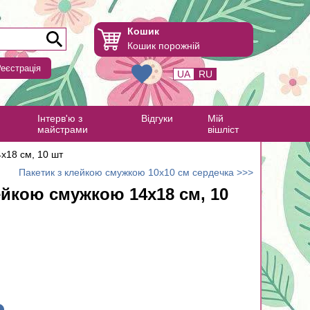
Кошик
Кошик порожній
еєстрація
UA
RU
Інтерв'ю з
Відгуки
Мій
майстрами
вішліст
х18 см, 10 шт
Пакетик з клейкою смужкою 10х10 см сердечка >>>
ейкою смужкою 14х18 см, 10