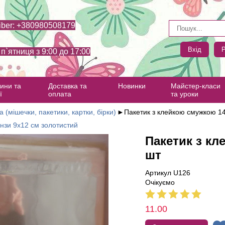
iber: +380980508179
Вхід
Р
- п`ятниця з 9:00 до 17:00
ини та
Доставка та
Новинки
Майстер-класи
ї
оплата
та уроки
а (мішечки, пакетики, картки, бірки)
►
Пакетик з клейкою смужкою 14
анзи 9х12 см золотистий
Пакетик з кл
шт
Артикул U126
Очікуємо
11.00