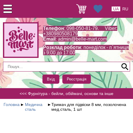
UA
RU
Телефон
: 098-050-81-79. Viber:
+380980508179
Email
:
admin@belle-mart.com
Розклад роботи
: понеділок - п`ятниця
з 9:00 до 17:00
Вхід
Реєстрація
<<< Фурнітура - бейли, обіймачі, основи та інше
Головна
►
Медична
►
Тримач для підвіски 8 мм, позолочена
сталь
мед.сталь, 1 шт