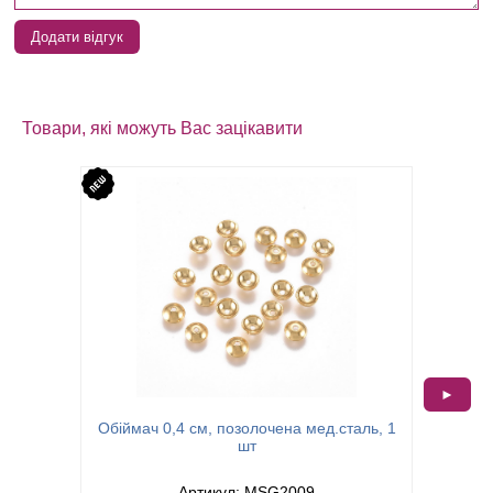
Додати відгук
Товари, які можуть Вас зацікавити
►
Обіймач 0,4 см, позолочена мед.сталь, 1
Тримач 
шт
Артикул: MSG2009