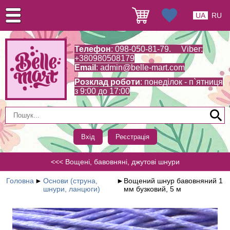
UA
RU
Телефон
: 098-050-81-79. Viber:
+380980508179
Email
:
admin@belle-mart.com
Розклад роботи
: понеділок - п`ятниця
з 9:00 до 17:00
Вхід
Реєстрація
<<< Вощені, бавовняні, джутові шнури
Головна
►
Основи (струна,
►
Вощений шнур бавовняний 1
шнури, ланцюги)
мм бузковий, 5 м