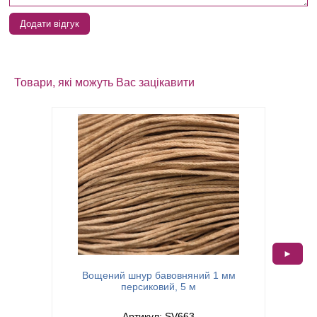
Додати відгук
Товари, які можуть Вас зацікавити
►
Вощений шнур бавовняний 1 мм
Вощени
персиковий, 5 м
Артикул: SV663