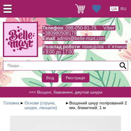
UA
RU
Телефон
: 098-050-81-79. Viber:
+380980508179
Email
:
admin@belle-mart.com
Розклад роботи
: понеділок - п`ятниця
з 9:00 до 17:00
Вхід
Реєстрація
<<< Вощені, бавовняні, джутові шнури
Головна
►
Основи (струна,
►
Вощений шнур полірований 2
шнури, ланцюги)
мм, блакитний, 1 м