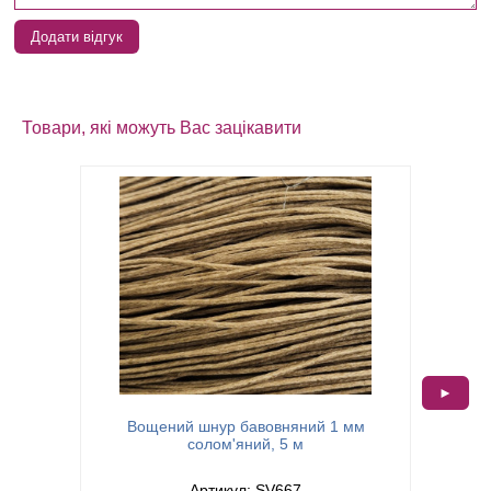
Додати відгук
Товари, які можуть Вас зацікавити
►
Вощений шнур бавовняний 1 мм
Вощен
солом'яний, 5 м
Артикул: SV667