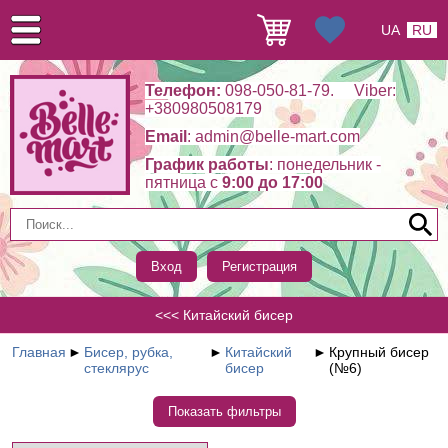
UA
RU
Телефон:
098-050-81-79. Viber:
+380980508179
Email
: admin@belle-mart.com
График работы
: понедельник -
пятница c
9:00 до 17:00
Вход
Регистрация
<<< Китайский бисер
Главная
►
Бисер, рубка,
►
Китайский
►
Крупный бисер
стеклярус
бисер
(№6)
Показать фильтры