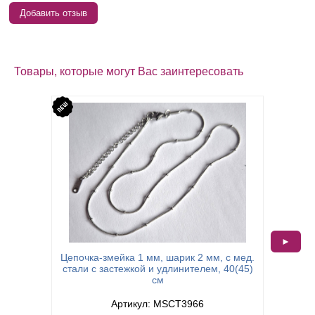
Добавить отзыв
Товары, которые могут Вас заинтересовать
►
Цепочка-змейка 1 мм, шарик 2 мм, с мед.
Цепь 6 
стали с застежкой и удлинителем, 40(45)
см
Артикул: MSCT3966