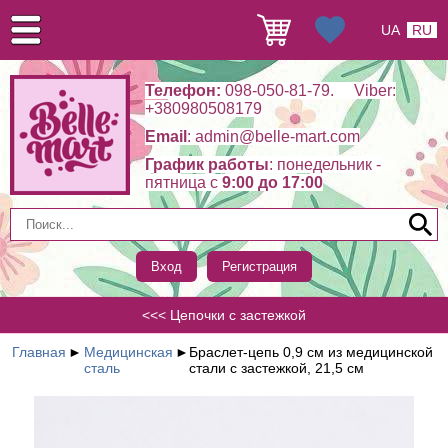
UA
RU
Телефон:
098-050-81-79. Viber:
+380980508179
Email
: admin@belle-mart.com
График работы
: понедельник -
пятница c
9:00 до 17:00
Вход
Регистрация
<<< Цепочки с застежкой
Главная
►
Медицинская
►
Браслет-цепь 0,9 см из медицинской
сталь
стали с застежкой, 21,5 см