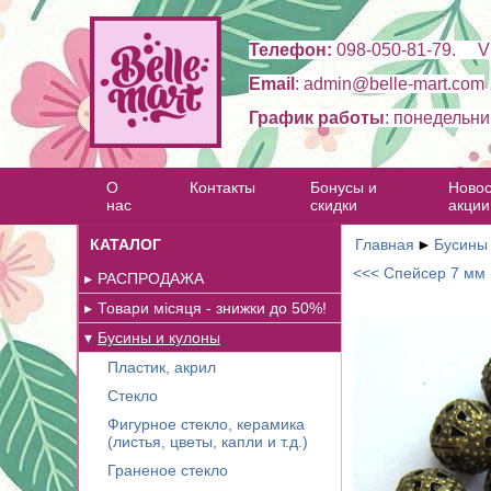
Телефон:
098-050-81-79. Vi
Email
: admin@belle-mart.com
График работы
: понедельни
О
Контакты
Бонусы и
Новос
нас
скидки
акции
КАТАЛОГ
Главная
►
Бусины
<<< Спейсер 7 мм (
РАСПРОДАЖА
Товари місяця - знижки до 50%!
Бусины и кулоны
Пластик, акрил
Стекло
Фигурное стекло, керамика
(листья, цветы, капли и т.д.)
Граненое стекло