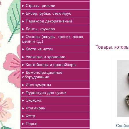
Стразы, риволи
Бисер, рубка, стеклярус
Паракорд декоративный
Ленты, кружево
Основы (шнуры, тросик, леска,
цепи и т.д.)
Товары, которы
Кисти из ниток
Упаковка и хранение
Контейнеры и оранайзеры
Демонстрационное
оборудование
Инструменты
Фурнитура для сумок
Экокожа
Фоамиран
Фетр
Перья
Спейсе