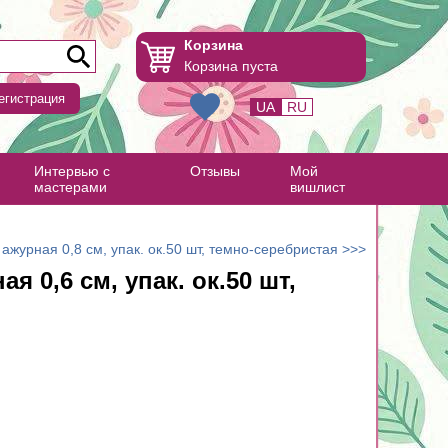
Корзина
Корзина пуста
егистрация
UA
RU
Интервью с
Отзывы
Мой
мастерами
вишлист
ажурная 0,8 см, упак. ок.50 шт, темно-серебристая >>>
я 0,6 см, упак. ок.50 шт,