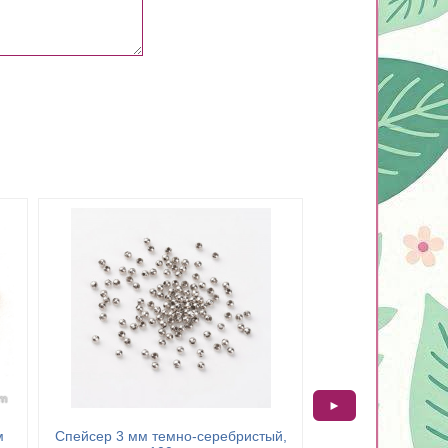
►
м
Спейсер 3 мм темно-серебристый,
Спейсер-трубочка 