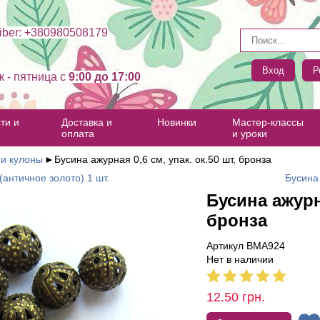
ber: +380980508179
Вход
Р
к - пятница c
9:00 до 17:00
ти и
Доставка и
Новинки
Мастер-классы
оплата
и уроки
 и кулоны
►
Бусина ажурная 0,6 см, упак. ок.50 шт, бронза
античное золото) 1 шт.
Бусина 
Бусина ажурна
бронза
Артикул BMA924
Нет в наличии
12.50
грн.