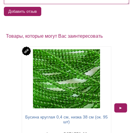
Добавить отзыв
Товары, которые могут Вас заинтересовать
►
Бусина круглая 0,4 см, низка 38 см (ок. 95
Намисти
шт)