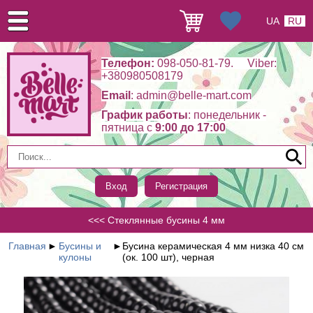
UA
RU
Телефон:
098-050-81-79. Viber:
+380980508179
Email
: admin@belle-mart.com
График работы
: понедельник -
пятница c
9:00 до 17:00
Вход
Регистрация
<<< Стеклянные бусины 4 мм
Главная
►
Бусины и
►
Бусина керамическая 4 мм низка 40 см
кулоны
(ок. 100 шт), черная