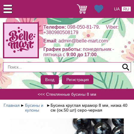
UA
RU
Телефон:
098-050-81-79. Viber:
+380980508179
Email
: admin@belle-mart.com
График работы
: понедельник -
пятница c
9:00 до 17:00
Вход
Регистрация
<<< Стеклянные бусины 8 мм
Главная
►
Бусины и
►
Бусина круглая мрамор 8 мм, низка 40
кулоны
см (ок.50 шт) серо-черная