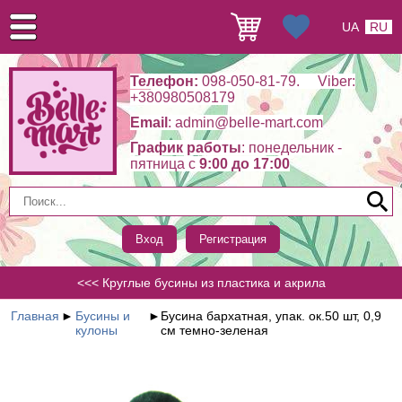
UA
RU
Телефон:
098-050-81-79. Viber:
+380980508179
Email
: admin@belle-mart.com
График работы
: понедельник -
пятница c
9:00 до 17:00
Вход
Регистрация
<<< Круглые бусины из пластика и акрила
Главная
►
Бусины и
►
Бусина бархатная, упак. ок.50 шт, 0,9
кулоны
см темно-зеленая