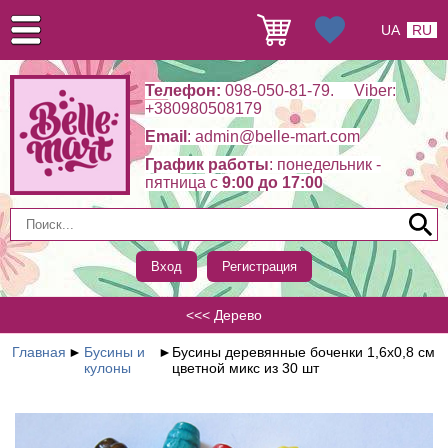
UA
RU
Телефон:
098-050-81-79. Viber:
+380980508179
Email
: admin@belle-mart.com
График работы
: понедельник -
пятница c
9:00 до 17:00
Вход
Регистрация
<<< Дерево
Главная
►
Бусины и
►
Бусины деревянные боченки 1,6х0,8 см
кулоны
цветной микс из 30 шт