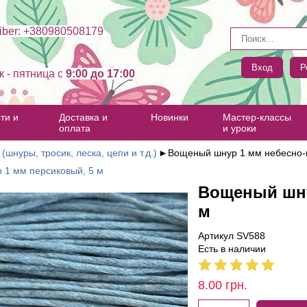
ber: +380980508179
Вход
Р
к - пятница c
9:00 до 17:00
ти и
Доставка и
Новинки
Мастер-классы
оплата
и уроки
(шнуры, тросик, леска, цепи и т.д.)
►
Вощеный шнур 1 мм небесно-г
 1 мм персиковый, 5 м
Вощеный шну
м
Артикул SV588
Есть в наличии
8.00
грн.