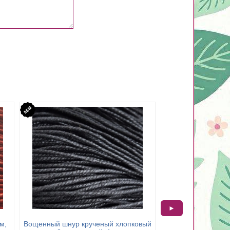
►
м,
Вощенный шнур крученый хлопковый
Вощенный полиров