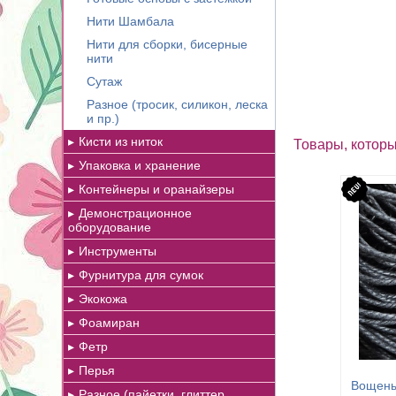
Нити Шамбала
Нити для сборки, бисерные
нити
Сутаж
Разное (тросик, силикон, леска
и пр.)
Кисти из ниток
Товары, которы
Упаковка и хранение
Контейнеры и оранайзеры
Демонстрационное
оборудование
Инструменты
Фурнитура для сумок
Экокожа
Фоамиран
Фетр
Перья
Вощены
Разное (пайетки, глиттер,