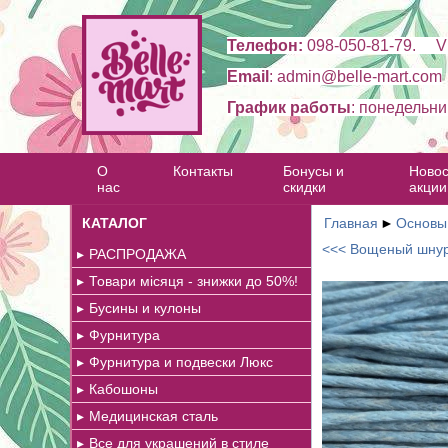
Телефон:
098-050-81-79. Vi
Email
: admin@belle-mart.com
График работы
: понедельни
О
Контакты
Бонусы и
Новос
нас
скидки
акции
КАТАЛОГ
Главная
►
Основы 
<<< Вощеный шнур
РАСПРОДАЖА
Товари місяця - знижки до 50%!
Бусины и кулоны
Фурнитура
Фурнитура и подвески Люкс
Кабошоны
Медицинская сталь
Все для украшений в стиле