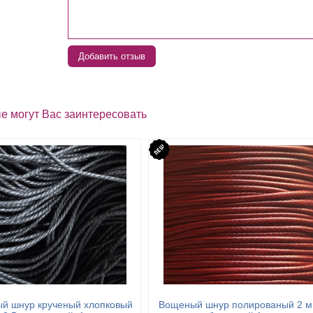
Добавить отзыв
е могут Вас заинтересовать
й шнур крученый хлопковый
Вощеный шнур полированый 2 м