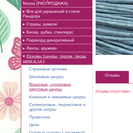
Noosa (РАСПРОДАЖА)
Все для украшений в стиле
Пандора
Стразы, риволи
Бисер, рубка, стеклярус
Паракорд декоративный
Ленты, кружево
Основы (шнуры, тросик, леска,
цепи и т.д.)
Стразовые цепочки
Отзывы
Шелковые шнуры
Вощеные, хлопковые,
джутовые шнуры
Отзывы отсутствуют
Кожаные и замшевые шнуры
Силиконовые, люрексовые и
другие шнуры
Проволока
Цепи
Готовые основы с застежкой