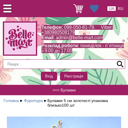
UA
RU
Телефон
: 098-050-81-79. Viber:
+380980508179
Email
:
admin@belle-mart.com
Розклад роботи
: понеділок - п`ятниця
з 9:00 до 17:00
Вхід
Реєстрація
<<< Булавки
Головна
►
Фурнітура
►
Булавки 5 см золотисті упаковка
близько100 шт