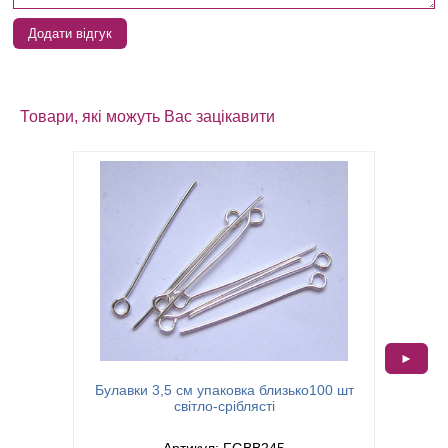
Додати відгук
Товари, які можуть Вас зацікавити
►
Булавки 3,5 см упаковка близько100 шт
Булав
світло-сріблясті
Артикул: FGBB245