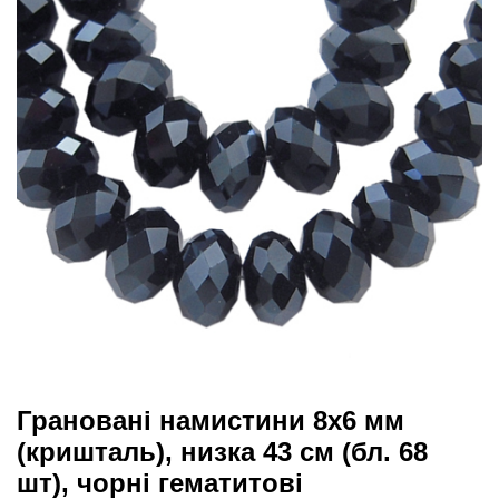
Грановані намистини 8х6 мм
(кришталь), низка 43 см (бл. 68
шт), чорні гематитові