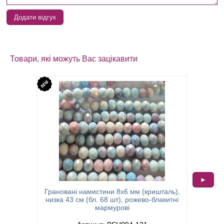
Додати відгук
Товари, які можуть Вас зацікавити
►
Грановані намистини 8х6 мм (кришталь),
Гранова
низка 43 см (бл. 68 шт), рожево-блакитні
мармурові