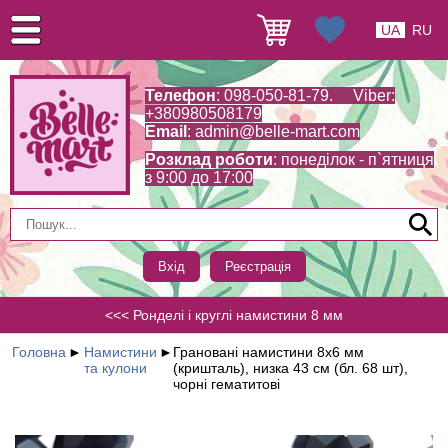
UA
RU
Телефон
: 098-050-81-79. Viber:
+380980508179
Email
:
admin@belle-mart.com
Розклад роботи
: понеділок - п`ятниця
з 9:00 до 17:00
Вхід
Реєстрація
<<< Ронделі і круглі намистини 8 мм
Головна
►
Намистини
►
Грановані намистини 8х6 мм
та кулони
(кришталь), низка 43 см (бл. 68 шт),
чорні гематитові