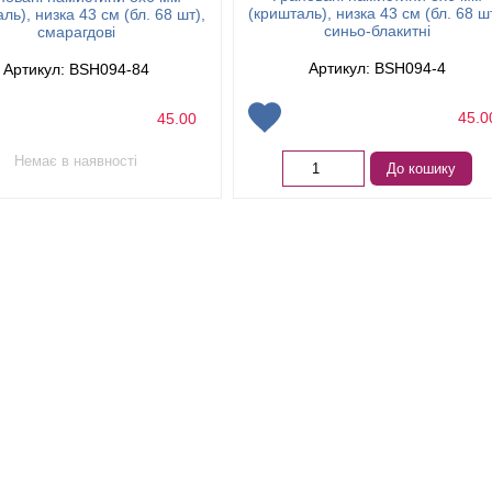
(кришталь), низка 43 см (бл. 68 ш
ль), низка 43 см (бл. 68 шт),
синьо-блакитні
смарагдові
Артикул: BSH094-4
Артикул: BSH094-84
45.
45.00
Немає в наявності
До кошику