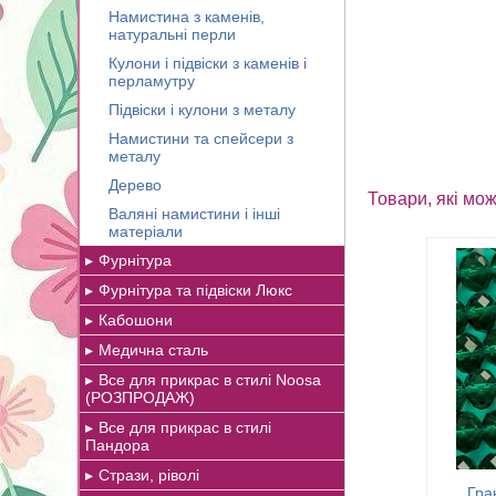
Намистина з каменів,
натуральні перли
Кулони і підвіски з каменів і
перламутру
Підвіски і кулони з металу
Намистини та спейсери з
металу
Дерево
Товари, які мож
Валяні намистини і інші
матеріали
Фурнітура
Фурнітура та підвіски Люкс
Кабошони
Медична сталь
Все для прикрас в стилі Noosa
(РОЗПРОДАЖ)
Все для прикрас в стилі
Пандора
Стрази, ріволі
Гра