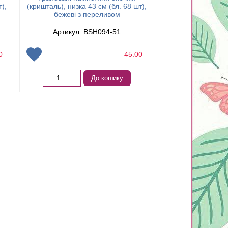
т),
(кришталь), низка 43 см (бл. 68 шт),
(кришталь), низка 
бежеві з переливом
смарагдові 
Артикул: BSH094-51
Артикул: 
00
45.00
Немає в 
До кошику