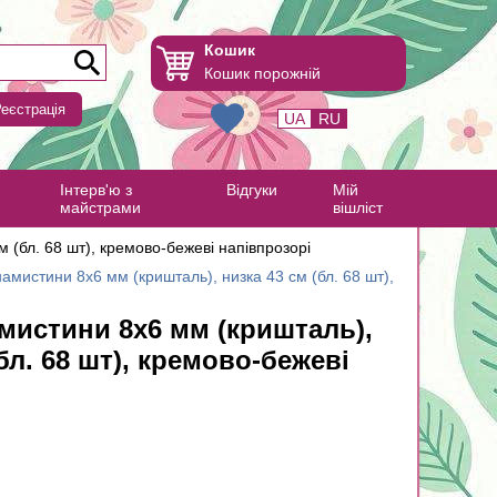
Кошик
Кошик порожній
еєстрація
UA
RU
Інтерв'ю з
Відгуки
Мій
майстрами
вішліст
 (бл. 68 шт), кремово-бежеві напівпрозорі
амистини 8х6 мм (кришталь), низка 43 см (бл. 68 шт),
мистини 8х6 мм (кришталь),
бл. 68 шт), кремово-бежеві