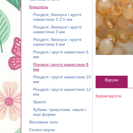
Кришталь
Ронделі, біконуси і круглі
намистини 2-2,5 мм
Ронделі, біконуси і круглі
намистини 3 мм
Ронделі, біконуси і круглі
намистини 4 мм
Ронделі і круглі намистини 6
мм
Ронделі і круглі намистини 8
мм
Ронделі і круглі намистини 10
Відгуки
мм
Ронделі і круглі намистини 12
мм
Відгуки відсутні
Краплі
Кубики, трикутники, овали і
інші форми
Матоване скло
Скляні перли