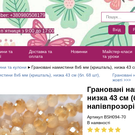
iber: +380980508179
Вхід
Р
- п`ятниця з 9:00 до 17:00
ини та
Доставка та
Новинки
Майстер-класи
ї
оплата
та уроки
ни та кулони
►
Грановані намистини 8х6 мм (кришталь), низка 43 см
стини 8х6 мм (кришталь), низка 43 см (бл. 68 шт),
Грановані н
жовті >>>
Грановані на
низка 43 см (
напівпрозорі
Артикул BSH094-70
В наявності