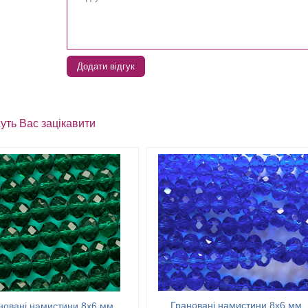
Додати відгук
уть Вас зацікавити
Грановані намистини 8х6 мм
новані намистини 8х6 мм