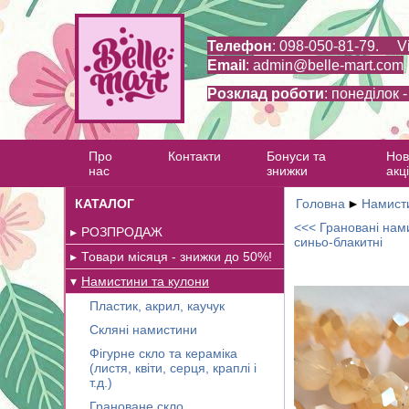
Телефон
: 098-050-81-79. V
Email
:
admin@belle-mart.com
Розклад роботи
: понеділок 
Про
Контакти
Бонуси та
Нов
нас
знижки
акці
КАТАЛОГ
Головна
►
Намисти
<<< Грановані нами
РОЗПРОДАЖ
синьо-блакитні
Товари місяця - знижки до 50%!
Намистини та кулони
Пластик, акрил, каучук
Скляні намистини
Фігурне скло та кераміка
(листя, квіти, серця, краплі і
т.д.)
Грановане скло