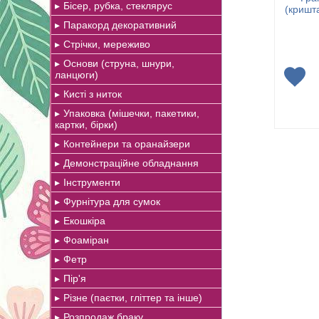
Бісер, рубка, стеклярус
(кришта
Паракорд декоративний
Стрічки, мереживо
Основи (струна, шнури,
ланцюги)
Кисті з ниток
Упаковка (мішечки, пакетики,
картки, бірки)
Контейнери та оранайзери
Демонстраційне обладнання
Інструменти
Фурнітура для сумок
Екошкіра
Фоаміран
Фетр
Пір'я
Різне (паєтки, гліттер та інше)
Розпродаж браку