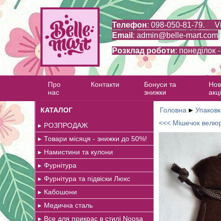
Телефон
: 098-050-81-79. V
Email
:
admin@belle-mart.com
Розклад роботи
: понеділок 
Про
Контакти
Бонуси та
Нов
нас
знижки
акці
КАТАЛОГ
Головна
►
Упаковк
<<< Мішечок велю
РОЗПРОДАЖ
Товари місяця - знижки до 50%!
Намистини та кулони
Фурнітура
Фурнітура та підвіски Люкс
Кабошони
Медична сталь
Все для прикрас в стилі Noosa