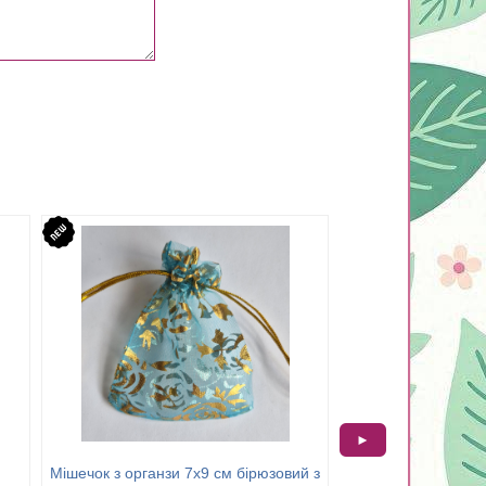
►
Мішечок з органзи 7х9 см бірюзовий з
Пакетик з клейкою