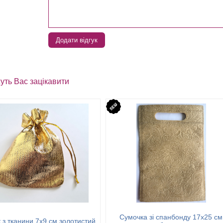
Додати відгук
уть Вас зацікавити
Сумочка зі спанбонду 17х25 см
 з тканини 7х9 см золотистий