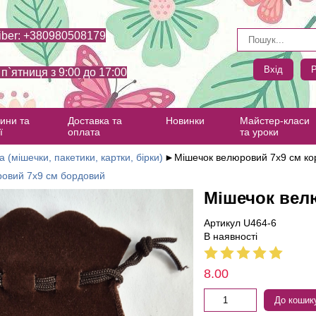
iber: +380980508179
Вхід
Р
- п`ятниця з 9:00 до 17:00
ини та
Доставка та
Новинки
Майстер-класи
ї
оплата
та уроки
а (мішечки, пакетики, картки, бірки)
►
Мішечок велюровий 7х9 см ко
ровий 7х9 см бордовий
Мішечок вел
Артикул U464-6
В наявності
8.00
До кошик