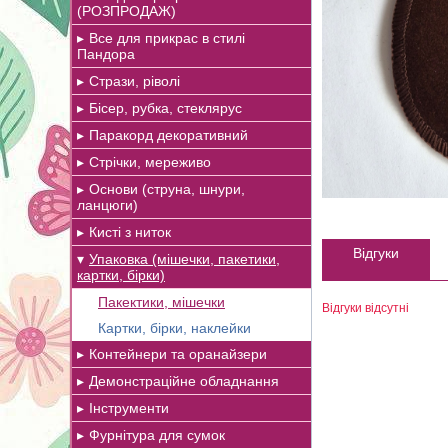
(РОЗПРОДАЖ)
Все для прикрас в стилі
Пандора
Стрази, ріволі
Бісер, рубка, стеклярус
Паракорд декоративний
Стрічки, мереживо
Основи (струна, шнури,
ланцюги)
Кисті з ниток
Відгуки
Упаковка (мішечки, пакетики,
картки, бірки)
Пакектики, мішечки
Відгуки відсутні
Картки, бірки, наклейки
Контейнери та оранайзери
Демонстраційне обладнання
Інструменти
Фурнітура для сумок