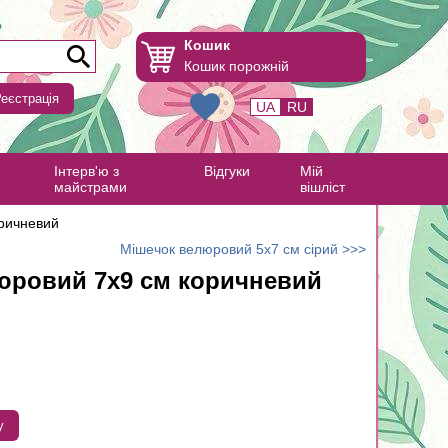
Кошик
Кошик порожній
еєстрація
UA
RU
Інтерв'ю з
Відгуки
Мій
майстрами
вішліст
ричневий
Мішечок велюровий 5х7 см сірий >>>
юровий 7х9 см коричневий
у