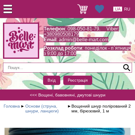
UA
RU
Телефон
: 098-050-81-79. Viber:
+380980508179
Email
:
admin@belle-mart.com
Розклад роботи
: понеділок - п`ятниця
з 9:00 до 17:00
Вхід
Реєстрація
<<< Вощені, бавовняні, джутові шнури
Головна
►
Основи (струна,
►
Вощений шнур полірований 2
шнури, ланцюги)
мм, бірюзовий, 1 м