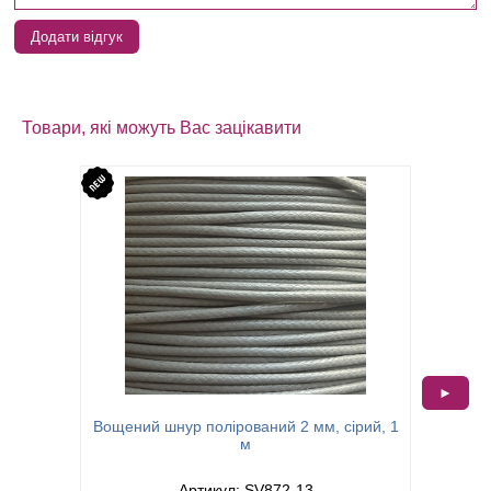
Додати відгук
Товари, які можуть Вас зацікавити
►
Вощений шнур полірований 2 мм, сірий, 1
Вощений
м
Артикул: SV872-13