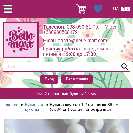
UA
RU
Телефон:
098-050-81-79. Viber:
+380980508179
Email
: admin@belle-mart.com
График работы
: понедельник -
пятница c
9:00 до 17:00
Вход
Регистрация
<<< Стеклянные бусины 12 мм
Главная
►
Бусины и
►
Бусина круглая 1,2 см, низка 38 см
кулоны
(ок.34 шт) белая непрозрачная