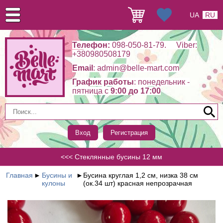
UA
RU
Телефон:
098-050-81-79. Viber:
+380980508179
Email
: admin@belle-mart.com
График работы
: понедельник -
пятница c
9:00 до 17:00
Вход
Регистрация
<<< Стеклянные бусины 12 мм
Главная
►
Бусины и
►
Бусина круглая 1,2 см, низка 38 см
кулоны
(ок.34 шт) красная непрозрачная