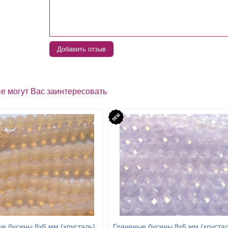
Добавить отзыв
е могут Вас заинтересовать
е бусины 8х6 мм (хрусталь),
Граненые бусины 8х6 мм (хрустал