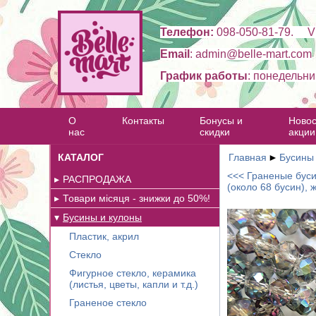
Телефон:
098-050-81-79. Vi
Email
: admin@belle-mart.com
График работы
: понедельни
О
Контакты
Бонусы и
Новос
нас
скидки
акции
КАТАЛОГ
Главная
►
Бусины
<<< Граненые буси
РАСПРОДАЖА
(около 68 бусин), 
Товари місяця - знижки до 50%!
Бусины и кулоны
Пластик, акрил
Стекло
Фигурное стекло, керамика
(листья, цветы, капли и т.д.)
Граненое стекло