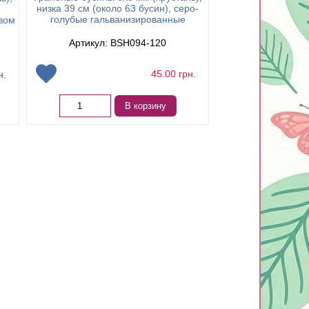
низка 39 см (около 63 бусин), серо-
низка 43 см (около
голубые гальванизированные
вом
гемат
Артикул: BSH094-120
Артикул: 
45.00
грн.
н.
Нет в 
В корзину