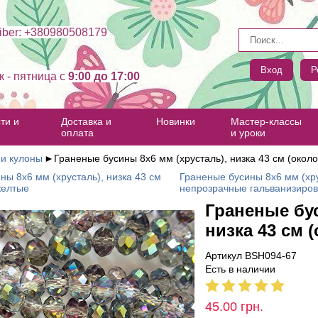
ber: +380980508179
Вход
Р
к - пятница c
9:00 до 17:00
ти и
Доставка и
Новинки
Мастер-классы
оплата
и уроки
 и кулоны
►
Граненые бусины 8х6 мм (хрусталь), низка 43 см (около
ны 8х6 мм (хрусталь), низка 43 см
Граненые бусины 8х6 мм (хру
желтые
непрозрачные гальванизиро
Граненые бус
низка 43 см 
Артикул BSH094-67
Есть в наличии
45.00
грн.