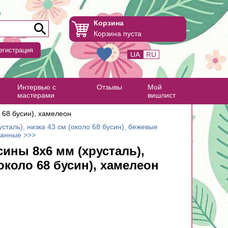
Корзина
Корзина пуста
егистрация
UA
RU
Интервью с
Отзывы
Мой
мастерами
вишлист
 68 бусин), хамелеон
сталь), низка 43 см (около 68 бусин), бежевые
ванные >>>
ины 8х6 мм (хрусталь),
(около 68 бусин), хамелеон