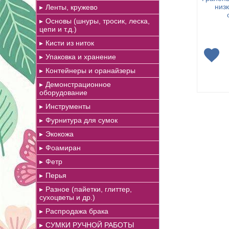
низк
Ленты, кружево
Основы (шнуры, тросик, леска,
цепи и т.д.)
Кисти из ниток
Упаковка и хранение
Контейнеры и оранайзеры
Демонстрационное
оборудование
Инструменты
Фурнитура для сумок
Экокожа
Фоамиран
Фетр
Перья
Разное (пайетки, глиттер,
сухоцветы и др.)
Распродажа брака
СУМКИ РУЧНОЙ РАБОТЫ