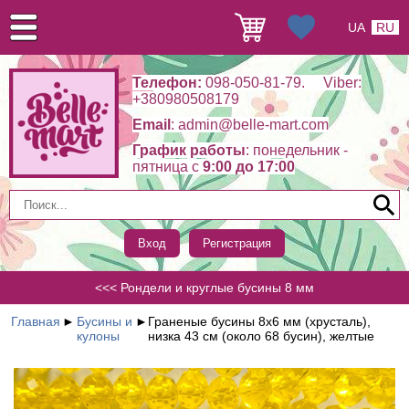
UA
RU
Телефон:
098-050-81-79. Viber:
+380980508179
Email
: admin@belle-mart.com
График работы
: понедельник -
пятница c
9:00 до 17:00
Вход
Регистрация
<<< Рондели и круглые бусины 8 мм
Главная
►
Бусины и
►
Граненые бусины 8х6 мм (хрусталь),
кулоны
низка 43 см (около 68 бусин), желтые