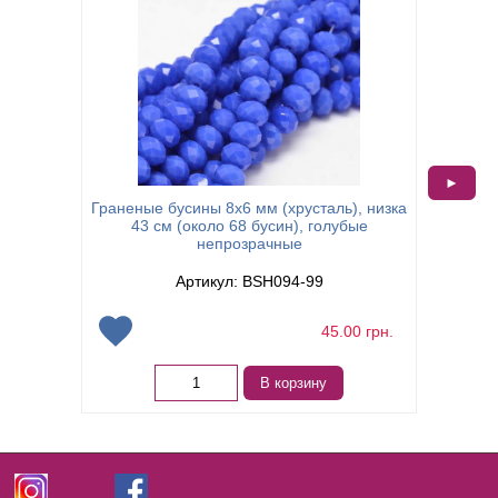
►
Граненые бусины 8х6 мм (хрусталь), низка
Гранен
43 см (около 68 бусин), голубые
непрозрачные
Артикул: BSH094-99
45.00
грн.
В корзину