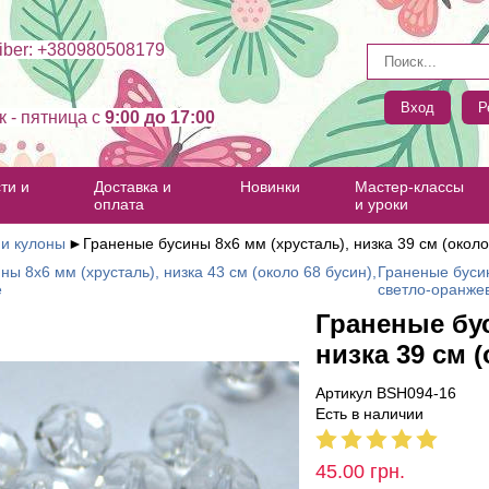
ber: +380980508179
Вход
Р
к - пятница c
9:00 до 17:00
ти и
Доставка и
Новинки
Мастер-классы
оплата
и уроки
 и кулоны
►
Граненые бусины 8х6 мм (хрусталь), низка 39 см (около
ы 8х6 мм (хрусталь), низка 43 см (около 68 бусин),
Граненые бусин
е
светло-оранже
Граненые бус
низка 39 см 
Артикул BSH094-16
Есть в наличии
45.00
грн.