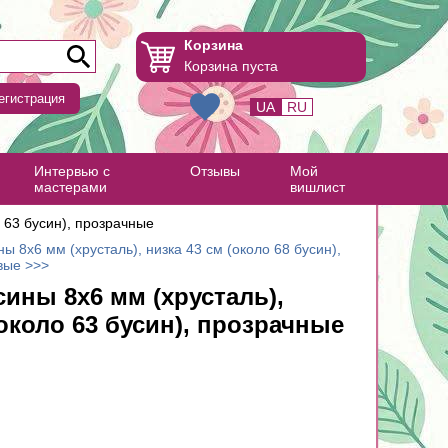
Корзина
Корзина пуста
егистрация
UA
RU
Интервью с
Отзывы
Мой
мастерами
вишлист
 63 бусин), прозрачные
ы 8х6 мм (хрусталь), низка 43 см (около 68 бусин),
вые >>>
ины 8х6 мм (хрусталь),
(около 63 бусин), прозрачные