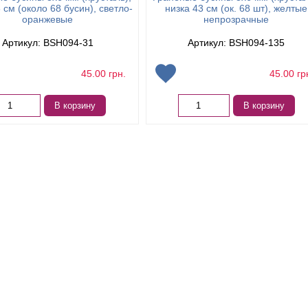
 см (около 68 бусин), светло-
низка 43 см (ок. 68 шт), желтые
оранжевые
непрозрачные
Артикул: BSH094-31
Артикул: BSH094-135
45.00
грн.
45.00
гр
В корзину
В корзину