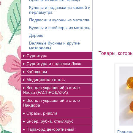
Кулоны и подвески из камней и
перламутра
Подвески и кулоны из металла
Бусины и спейсеры из металла
Дерево
Валяные бусины и другие
материалы
Товары, которы
Фурнитура
Фурнитура и подвески Люкс
Кабошоны
Медицинская сталь
Все для украшений в стиле
Noosa (РАСПРОДАЖА)
Все для украшений в стиле
Пандора
Стразы, риволи
Бисер, рубка, стеклярус
Паракорд декоративный
Гранены