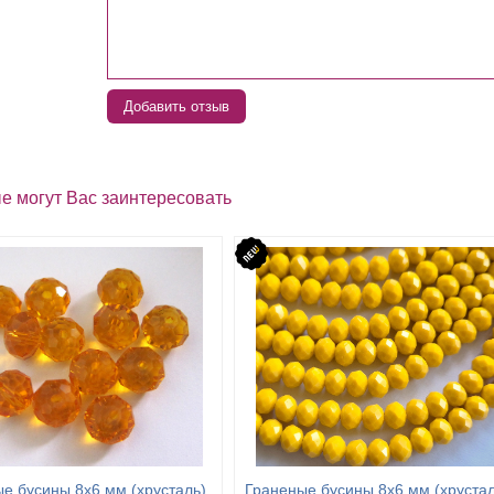
Добавить отзыв
е могут Вас заинтересовать
е бусины 8х6 мм (хрусталь),
Граненые бусины 8х6 мм (хрустал