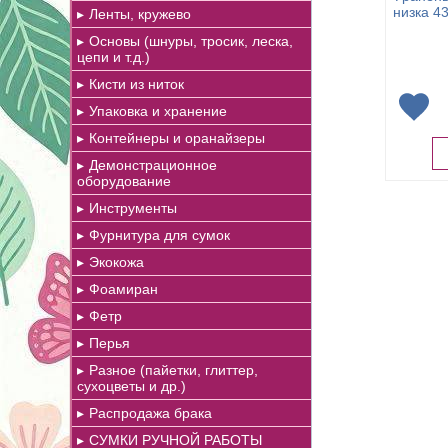
низка 43
Ленты, кружево
Основы (шнуры, тросик, леска,
цепи и т.д.)
Кисти из ниток
Упаковка и хранение
Контейнеры и оранайзеры
Демонстрационное
оборудование
Инструменты
Фурнитура для сумок
Экокожа
Фоамиран
Фетр
Перья
Разное (пайетки, глиттер,
сухоцветы и др.)
Распродажа брака
СУМКИ РУЧНОЙ РАБОТЫ