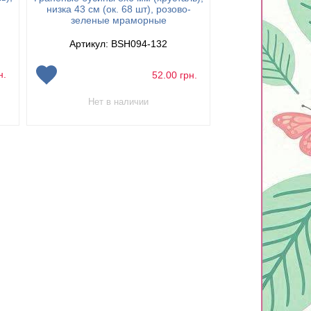
низка 43 см (о
низка 43 см (ок. 68 шт), розово-
красные с
зеленые мраморные
Артикул: 
Артикул: BSH094-132
н.
52.00
грн.
Нет в наличии