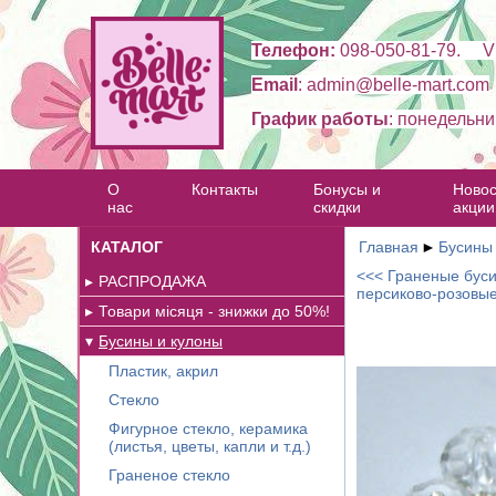
Телефон:
098-050-81-79. Vi
Email
: admin@belle-mart.com
График работы
: понедельни
О
Контакты
Бонусы и
Новос
нас
скидки
акции
КАТАЛОГ
Главная
►
Бусины
<<< Граненые бусин
РАСПРОДАЖА
персиково-розовы
Товари місяця - знижки до 50%!
Бусины и кулоны
Пластик, акрил
Стекло
Фигурное стекло, керамика
(листья, цветы, капли и т.д.)
Граненое стекло